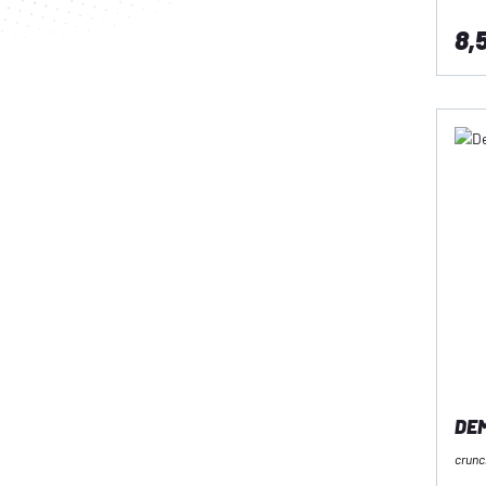
8,
DEM
crunc