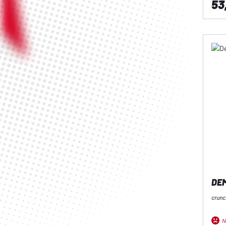
53
DEM
crunc
N