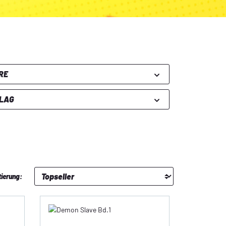
RE
LAG
tierung: