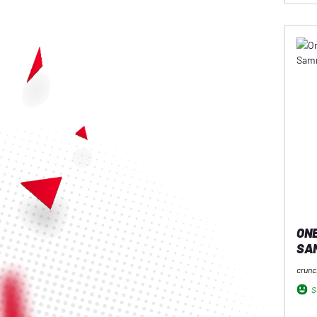
ONE
SA
crunc
So