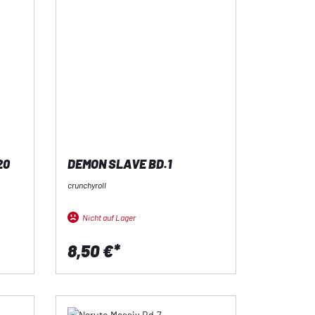
20
DEMON SLAVE BD.1
crunchyroll
Nicht auf Lager
8,50 €*