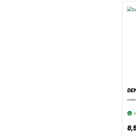
DEM
crunc
So
8,