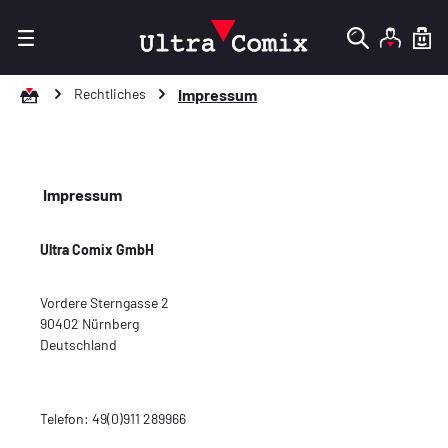
Zum Hauptinhalt springen
Zur Startseite gehen
Rechtliches
Impressum
Impressum
Ultra Comix GmbH
Vordere Sterngasse 2
90402 Nürnberg
Deutschland
Telefon: 49(0)911 289966