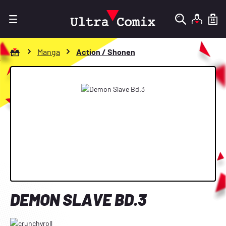
Zum Hauptinhalt springen
Zur Startseite gehen
Manga
Action / Shonen
Bildergalerie überspringen
DEMON SLAVE BD.3