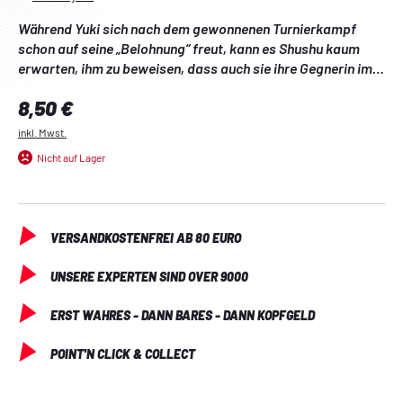
Während Yuki sich nach dem gewonnenen Turnierkampf 
schon auf seine „Belohnung“ freut, kann es Shushu kaum 
erwarten, ihm zu beweisen, dass auch sie ihre Gegnerin im 
Nu vom Platz fegen kann. Dabei ahnt sie noch nicht, mit was 
Regulärer Preis:
8,50 €
für krassen Wrestling-Moves die ihr zu Leibe rücken will. 
Und während die Mitglieder des Anti-Dämonen-Regiments 
inkl. Mwst.
sich immer verbissener auf das Turnier konzentrieren, 
Nicht auf Lager
bemerkt niemand, dass sich ein paar ungeladene Gäste 
unter die Zuschauer gemischt haben …
VERSANDKOSTENFREI AB 80 EURO
UNSERE EXPERTEN SIND OVER 9000
ERST WAHRES - DANN BARES - DANN KOPFGELD
POINT'N CLICK & COLLECT