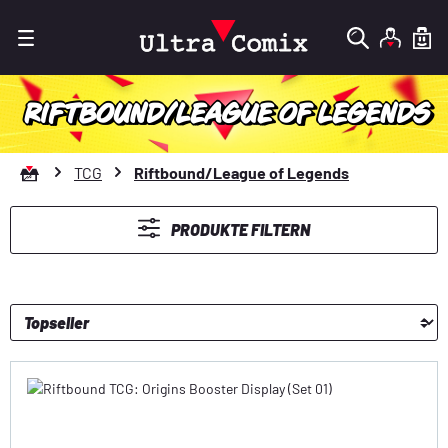
Zum Hauptinhalt springen
RIFTBOUND/LEAGUE OF LEGENDS
Zur Startseite gehen
TCG
Riftbound/League of Legends
PRODUKTE FILTERN