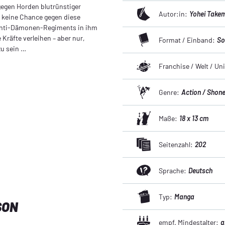
gegen Horden blutrünstiger
Autor:in:
Yohei Take
h keine Chance gegen diese
Anti-Dämonen-Regiments in ihm
Kräfte verleihen – aber nur,
Format / Einband:
So
zu sein …
Franchise / Welt / U
Genre:
Action / Shon
Maße:
18 x 13 cm
Seitenzahl:
202
Sprache:
Deutsch
Typ:
Manga
SON
empf. Mindestalter:
a