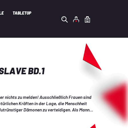
LE
TABLETOP
SLAVE BD.1
r nichts zu melden! Ausschließlich Frauen sind 
türlichen Kräften in der Lage, die Menschheit 
utrünstiger Dämonen zu verteidigen. Als Mann 
ich keine Chance gegen diese Monster. Und doch 
mmandantin des Anti-Dämonen-Regiments in 