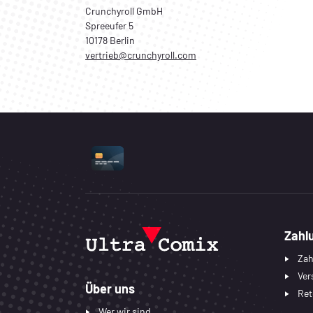
Crunchyroll GmbH
Spreeufer 5
10178 Berlin
vertrieb@crunchyroll.com
UNTERSTÜTZTE ZAHLUNGSART
Zahl
Zah
Ver
Über uns
Ret
Wer wir sind