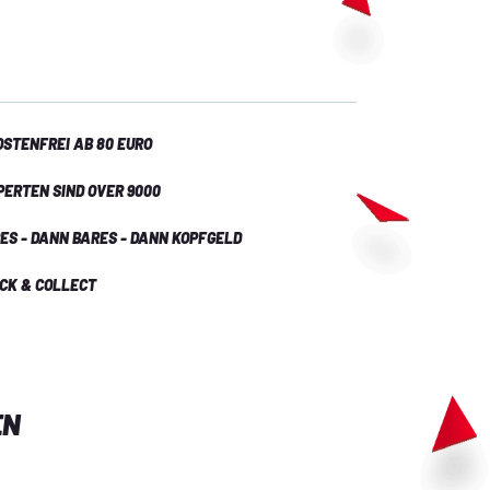
nliches Potenzial und will ihm monströse Kräfte 
nur, wenn Yuki sich dazu bereit erklärt, ab jetzt 
in …
STENFREI AB 80 EURO
PERTEN SIND OVER 9000
ES - DANN BARES - DANN KOPFGELD
ICK & COLLECT
EN