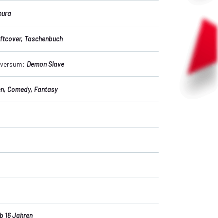
mura
ftcover
, Taschenbuch
niversum:
Demon Slave
en
, Comedy
, Fantasy
b 16 Jahren