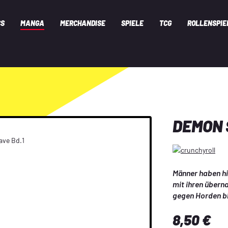
CS
MANGA
MERCHANDISE
SPIELE
TCG
ROLLENSPIE
DEMON 
Männer haben hie
mit ihren überna
gegen Horden bl
hat Yuki eigentl
Regulärer Preis:
8,50 €
erkennt die Ko