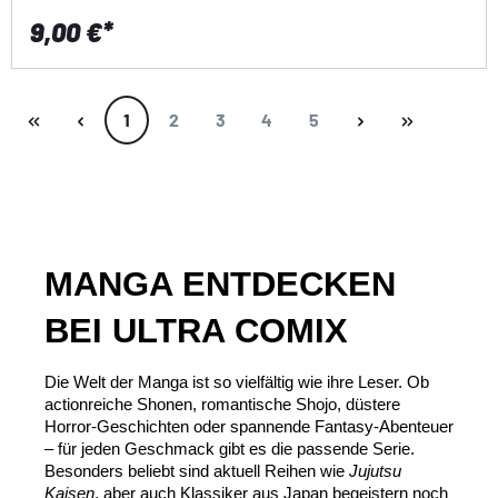
9,00 €*
Seite
Seite
Seite
Seite
Seite
1
2
3
4
5
MANGA ENTDECKEN 
BEI ULTRA COMIX
Die Welt der Manga ist so vielfältig wie ihre Leser. Ob 
actionreiche Shonen, romantische Shojo, düstere 
Horror-Geschichten oder spannende Fantasy-Abenteuer 
– für jeden Geschmack gibt es die passende Serie. 
Besonders beliebt sind aktuell Reihen wie 
Jujutsu 
Kaisen
, aber auch Klassiker aus Japan begeistern noch 