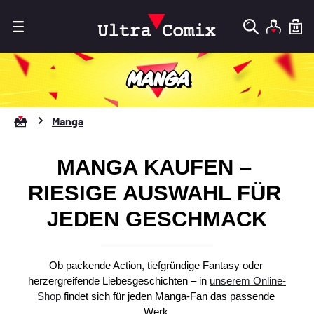
Zum Hauptinhalt springen
MANGA
Zur Startseite gehen
Manga
MANGA KAUFEN – 
RIESIGE AUSWAHL FÜR 
JEDEN GESCHMACK
Ob packende Action, tiefgründige Fantasy oder 
herzergreifende Liebesgeschichten – in 
unserem Online-
Shop
 findet sich für jeden Manga-Fan das passende 
Werk.