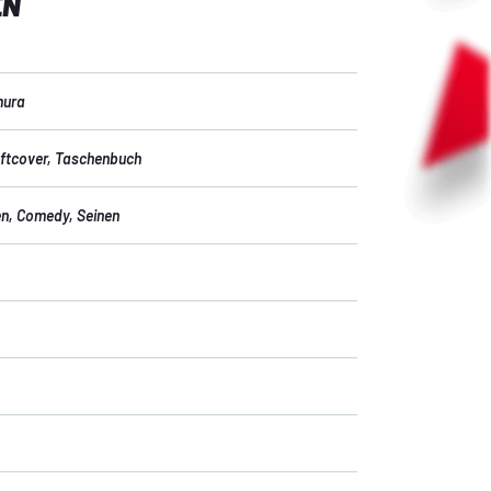
EN
mura
ftcover
, Taschenbuch
en
, Comedy
, Seinen