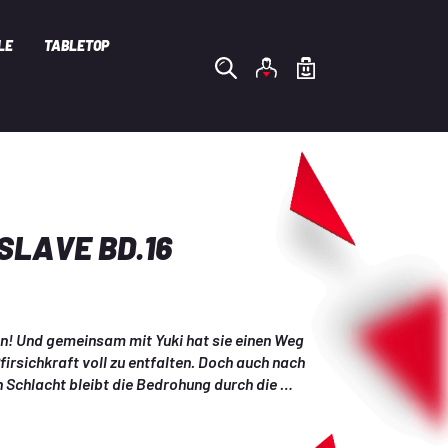
LE
TABLETOP
SLAVE BD.16
en! Und gemeinsam mit Yuki hat sie einen Weg 
firsichkraft voll zu entfalten. Doch auch nach 
Schlacht bleibt die Bedrohung durch die 
 akut. Jetzt ist Vavara an der Reihe, über ihren 
ingen, mit Yuki zusammenzuarbeiten und seine 