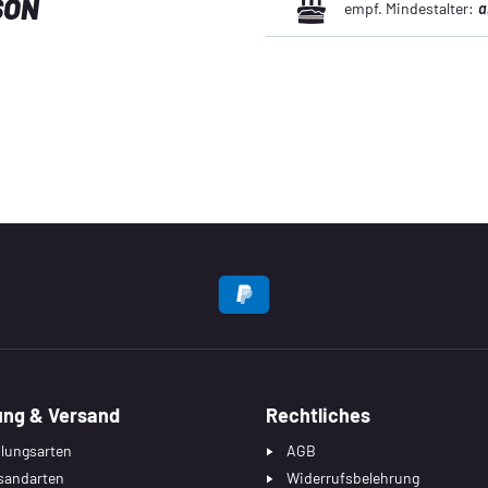
SON
empf. Mindestalter:
a
EN
ung & Versand
Rechtliches
lungsarten
AGB
sandarten
Widerrufsbelehrung