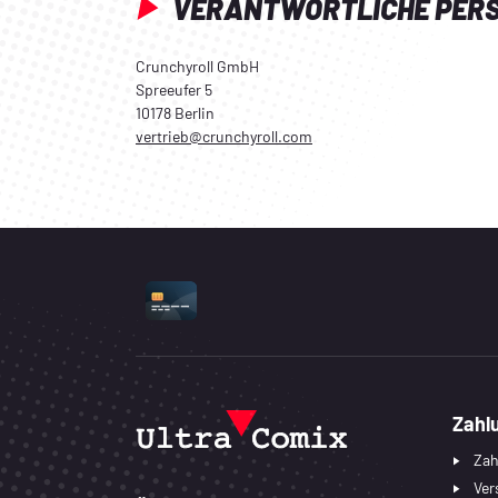
VERANTWORTLICHE PER
Crunchyroll GmbH
Spreeufer 5
10178 Berlin
vertrieb@crunchyroll.com
UNTERSTÜTZTE ZAHLUNGSART
Zahl
Zah
Ver