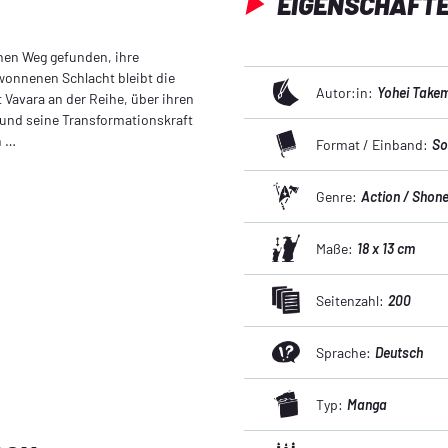
EIGENSCHAFT
inen Weg gefunden, ihre
ewonnenen Schlacht bleibt die
Autor:in:
Yohei Take
 Vavara an der Reihe, über ihren
und seine Transformationskraft
n …
Format / Einband:
So
Genre:
Action / Shon
Maße:
18 x 13 cm
Seitenzahl:
200
Sprache:
Deutsch
Typ:
Manga