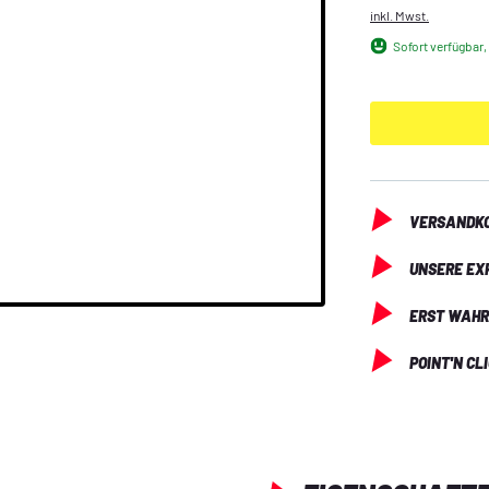
Transformations
inkl. Mwst.
Konsequenzen 
Sofort verfügbar, 
VERSANDKO
UNSERE EX
ERST WAHR
POINT'N CL