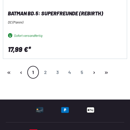
BATMAN BD.5: SUPERFREUNDE (REBIRTH)
DC (Panini)
Sofort versandfertig
17,99 €*
Seite
Seite
Seite
Seite
Seite
1
2
3
4
5
UNTERSTÜTZTE ZAHLU