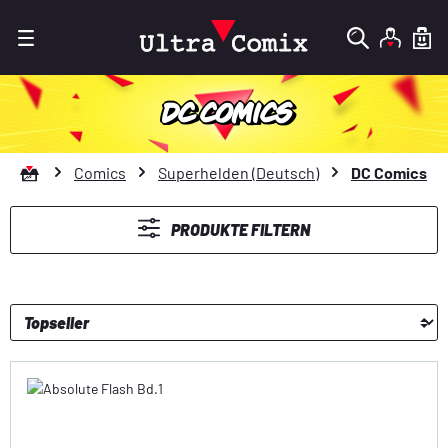
Zum Hauptinhalt springen
DC COMICS
Zur Startseite gehen
Comics
Superhelden (Deutsch)
DC Comics
PRODUKTE FILTERN