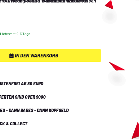
die Richtung der DC-Geschichten beeinflussen 
r- Autoren Joshua Williamson und Scott 
ommenden Jahre richtungsweisende Story!
Lieferzeit: 2-3 Tage
IN DEN WARENKORB
STENFREI AB 80 EURO
PERTEN SIND OVER 9000
ES - DANN BARES - DANN KOPFGELD
ICK & COLLECT