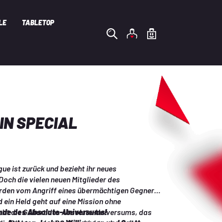
LE
TABLETOP
 IN SPECIAL
ue ist zurück und bezieht ihr neues 
och die vielen neuen Mitglieder des 
den vom Angriff eines übermächtigen Gegners 
 ein Held geht auf eine Mission ohne 
ebt die Geburt des Absolute-Universums, das 
nde des Absolute-Universums!