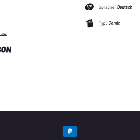
Sprache:
Deutsch
Typ:
Comic
ics/
SON
EN