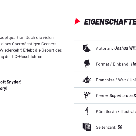
EIGENSCHAFT
auptquartier! Doch die vielen
f eines übermächtigen Gegners
Autor:in:
Joshua Wil
 Wiederkehr! Erlebt die Geburt des
ung der DC-Geschichten
Format / Einband:
He
Franchise / Welt / U
ott Snyder!
ory!
Genre:
Superheroes & 
Künstler:in / Illustrat
Seitenzahl:
56