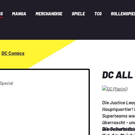
CS
MANGA
MERCHANDISE
SPIELE
TCG
ROLLENSPIE
DC Comics
DC ALL
Die Justice Leag
Hauptquartier! D
Superteams wer
überrascht – und
Wiederkehr! Erl
Die Geburtsstu