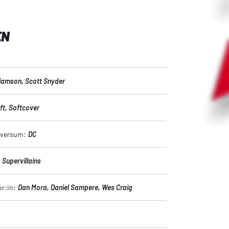
EN
liamson
, Scott Snyder
ft
, Softcover
niversum:
DC
Supervillains
or:in:
Dan Mora
, Daniel Sampere
, Wes Craig