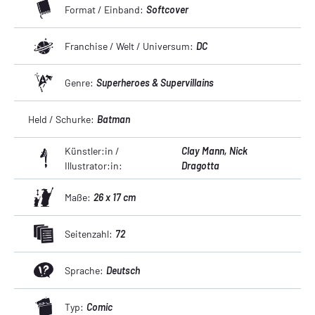
Format / Einband:
Softcover
Franchise / Welt / Universum:
DC
Genre:
Superheroes & Supervillains
Held / Schurke:
Batman
Künstler:in /
Clay Mann
, Nick
Illustrator:in:
Dragotta
Maße:
26 x 17 cm
Seitenzahl:
72
Sprache:
Deutsch
Typ:
Comic