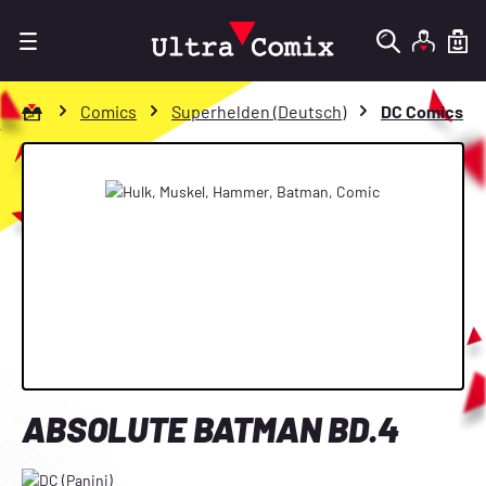
Zum Hauptinhalt springen
Zur Startseite gehen
Comics
Superhelden (Deutsch)
DC Comics
Bildergalerie überspringen
ABSOLUTE BATMAN BD.4