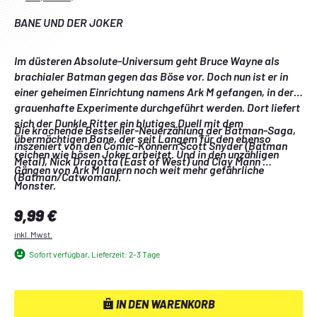
BANE UND DER JOKER
Im düsteren Absolute-Universum geht Bruce Wayne als 
brachialer Batman gegen das Böse vor. Doch nun ist er in 
einer geheimen Einrichtung namens Ark M gefangen, in der 
grauenhafte Experimente durchgeführt werden. Dort liefert 
sich der Dunkle Ritter ein blutiges Duell mit dem 
Die krachende Bestseller-Neuerzählung der Batman-Saga, 
übermächtigen Bane, der seit Langem für den ebenso 
inszeniert von den Comic-Könnern Scott Snyder (Batman 
reichen wie bösen Joker arbeitet. Und in den unzähligen 
Metal), Nick Dragotta (East of West) und Clay Mann 
Gängen von Ark M lauern noch weit mehr gefährliche 
(Batman/Catwoman).
Monster. 
Regulärer Preis:
9,99 €
inkl. Mwst.
Sofort verfügbar, Lieferzeit: 2-3 Tage
IN DEN WARENKORB