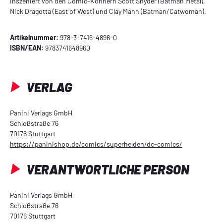
inszeniert von den Comic-Könnern Scott Snyder (Batman Metal),
Nick Dragotta (East of West) und Clay Mann (Batman/Catwoman).
Artikelnummer:
978-3-7416-4896-0
ISBN/EAN:
9783741648960
VERLAG
Panini Verlags GmbH
Schloßstraße 76
70176 Stuttgart
https://paninishop.de/comics/superhelden/dc-comics/
VERANTWORTLICHE PERSON
Panini Verlags GmbH
Schloßstraße 76
70176 Stuttgart