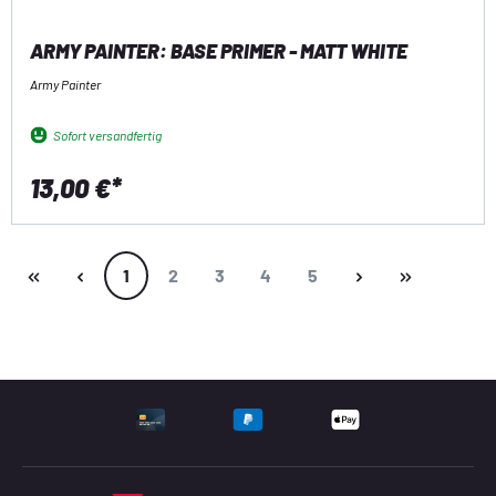
ARMY PAINTER: BASE PRIMER - MATT WHITE
Army Painter
Sofort versandfertig
13,00 €*
Seite
Seite
Seite
Seite
Seite
1
2
3
4
5
UNTERSTÜTZTE ZAHLU