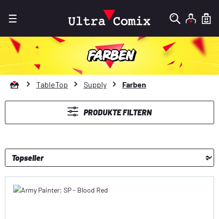
Zum Hauptinhalt springen
FARBEN
Zur Startseite gehen
TableTop
Supply
Farben
PRODUKTE FILTERN