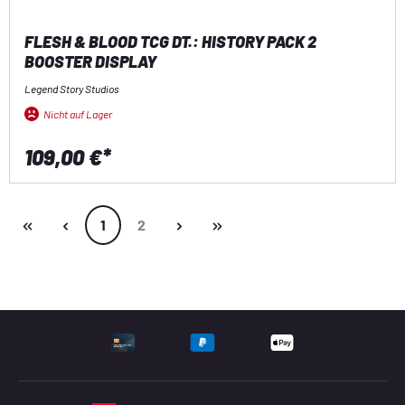
FLESH & BLOOD TCG DT.: HISTORY PACK 2
BOOSTER DISPLAY
Legend Story Studios
Nicht auf Lager
109,00 €*
Seite
Seite
1
2
UNTERSTÜTZTE ZAHLU