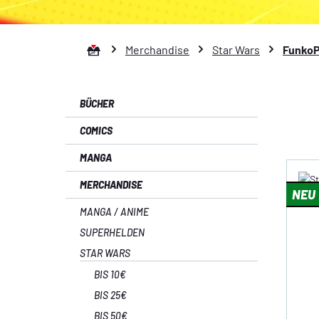
Zur Startseite gehen
Merchandise
Star Wars
Funko
BÜCHER
COMICS
MANGA
MERCHANDISE
NEU
MANGA / ANIME
SUPERHELDEN
STAR WARS
BIS 10€
BIS 25€
BIS 50€