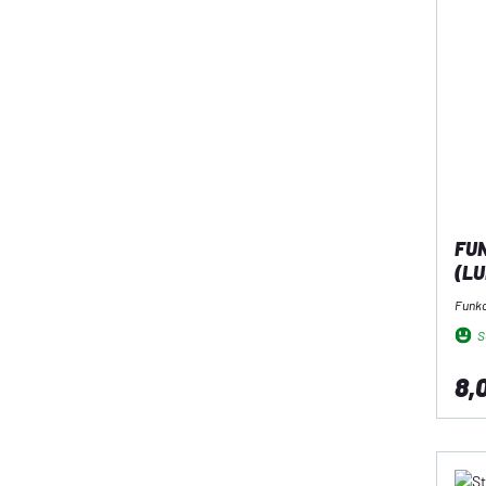
FUN
(L
Funk
So
8,