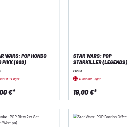
R WARS: POP HONDO
STAR WARS: POP
 PIKK (808)
STARKILLER (LEGENDS
(755)
o
Funko
icht auf Lager
Nicht auf Lager
,00 €*
19,00 €*