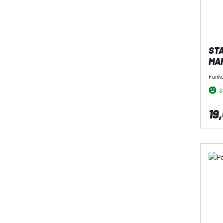
STA
MA
(81
Funk
So
19