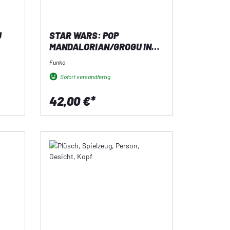
U
STAR WARS: POP
MANDALORIAN/GROGU IN
IMPERIAL REMNANT AT-RT
Funko
(837)
Sofort versandfertig
42,00 €*