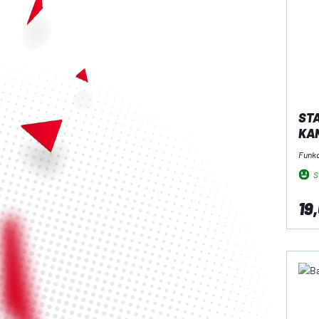
STA
KAN
Funk
So
19