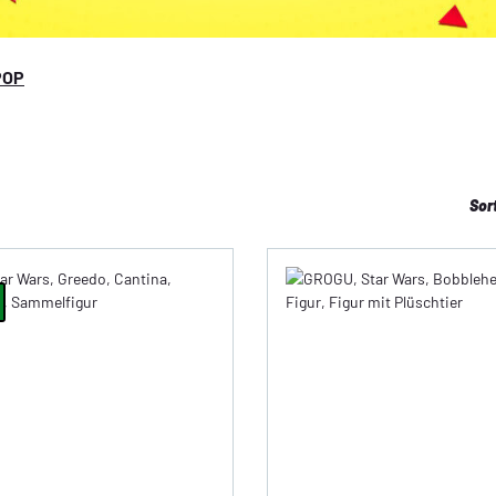
POP
Sor