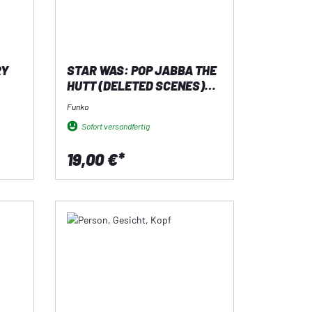
RY
STAR WAS: POP JABBA THE
HUTT (DELETED SCENES)
(801)
Funko
Sofort versandfertig
19,00 €*