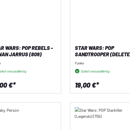
R WARS: POP REBELS -
STAR WARS: POP
AN JARRUS (809)
SANDTROOPER (DELETE
SCENES) (803)
o
Funko
fort versandfertig
Sofort versandfertig
,00 €*
19,00 €*