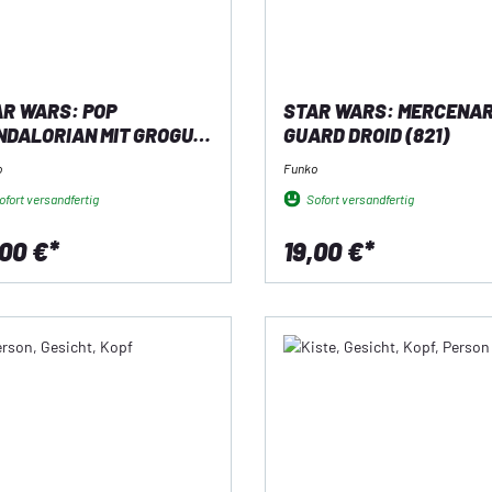
R WARS: POP
STAR WARS: MERCENA
NDALORIAN MIT GROGU
GUARD DROID (821)
8)
o
Funko
fort versandfertig
Sofort versandfertig
,00 €*
19,00 €*