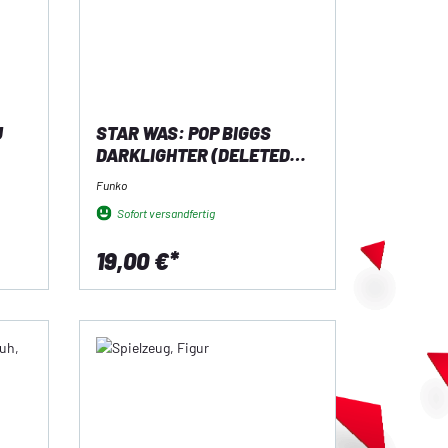
U
STAR WAS: POP BIGGS
DARKLIGHTER (DELETED
SCENES) (802)
Funko
Sofort versandfertig
19,00 €*