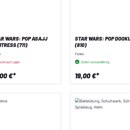
R WARS: POP ASAJJ
STAR WARS: POP DOOK
TRESS (711)
(810)
o
Funko
icht auf Lager
Sofort versandfertig
,00 €*
19,00 €*