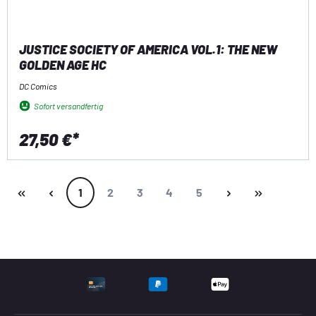
JUSTICE SOCIETY OF AMERICA VOL.1: THE NEW
GOLDEN AGE HC
DC Comics
Sofort versandfertig
27,50 €*
Seite
Seite
Seite
Seite
Seite
1
2
3
4
5
UNTERSTÜTZTE ZAHLU