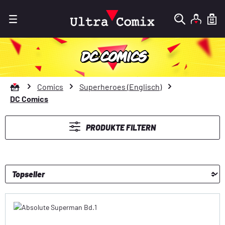
Zum Hauptinhalt springen
DC COMICS
Zur Startseite gehen
Comics
Superheroes (Englisch)
DC Comics
PRODUKTE FILTERN