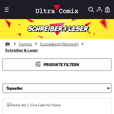
Zum Hauptinhalt springen
SCHREIBER & LESER
Zur Startseite gehen
Comics
Europäisch (Deutsch)
Schreiber & Leser
PRODUKTE FILTERN