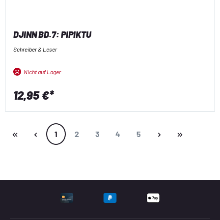
DJINN BD.7: PIPIKTU
Schreiber & Leser
Nicht auf Lager
12,95 €*
Seite
Seite
Seite
Seite
Seite
1
2
3
4
5
UNTERSTÜTZTE ZAHLU