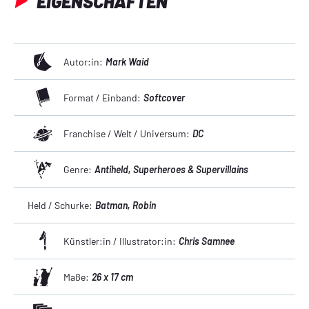
EIGENSCHAFTEN
Autor:in:
Mark Waid
Format / Einband:
Softcover
Franchise / Welt / Universum:
DC
Genre:
Antiheld
, Superheroes & Supervillains
Held / Schurke:
Batman
, Robin
Künstler:in / Illustrator:in:
Chris Samnee
Maße:
26 x 17 cm