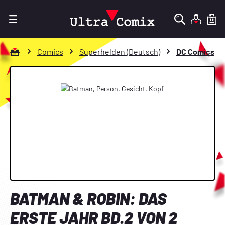
Zum Hauptinhalt springen
Zur Startseite gehen
Comics
Superhelden (Deutsch)
DC Comics
Bildergalerie überspringen
BATMAN & ROBIN: DAS
ERSTE JAHR BD.2 VON 2