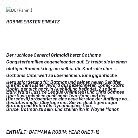
ROBINS ERSTER EINSATZ 
Der ruchlose General Grimaldi hetzt Gothams 
Gangsterfamilien gegeneinander auf. Er treibt sie in einen 
blutigen Bandenkrieg, um selbst die Kontrolle über 
Gothams Unterwelt zu übernehmen. Eine gigantische 
Herausforderung für Batman und seinen neuen Gehilfen 
Die mit dem Eisner Award ausgezeichneten Comic-Stars 
Robin, der sich noch in Ausbildung befindet. Zu allem 
Mark Waid (Justice League Unlimited) und Chris Samnee 
Überfluss mischen auch noch Two-Face und der 
(Daredevil) präsentieren eine neue Version der Anfänge von 
Gestaltwandler Clayface mit. Sie verdächtigen sogar 
Batman und Robin als Dynamisches Duo.
Bruce, Batman zu sein, und stellen ihn in Wayne Manor. 
ENTHÄLT: BATMAN & ROBIN: YEAR ONE 7-12