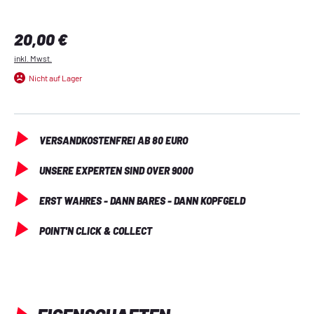
Regulärer Preis:
20,00 €
inkl. Mwst.
Nicht auf Lager
VERSANDKOSTENFREI AB 80 EURO
UNSERE EXPERTEN SIND OVER 9000
ERST WAHRES - DANN BARES - DANN KOPFGELD
POINT'N CLICK & COLLECT