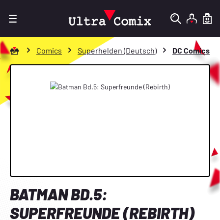
Zum Hauptinhalt springen
Zur Startseite gehen
Comics
Superhelden (Deutsch)
DC Comics
Bildergalerie überspringen
BATMAN BD.5:
SUPERFREUNDE (REBIRTH)