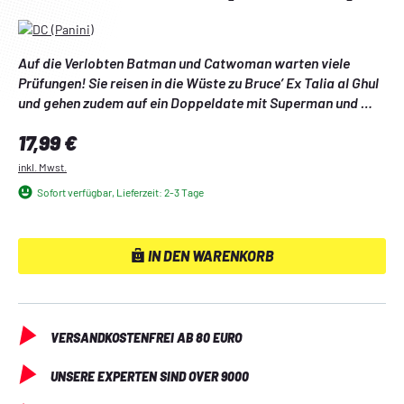
Auf die Verlobten Batman und Catwoman warten viele 
Prüfungen! Sie reisen in die Wüste zu Bruce’ Ex Talia al Ghul 
und gehen zudem auf ein Doppeldate mit Superman und 
Lois Lane. Außerdem strandet der Mitternachtsdetektiv mit 
Regulärer Preis:
17,99 €
Wonder Woman in einer düsteren Welt, und am Lagerfeuer 
knistert es gewaltig …
inkl. Mwst.
Sofort verfügbar, Lieferzeit: 2-3 Tage
IN DEN WARENKORB
VERSANDKOSTENFREI AB 80 EURO
UNSERE EXPERTEN SIND OVER 9000