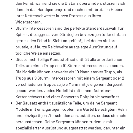
den Feind, während sie die Distanz überwinden, stürzen sich
dann in das Handgemenge und machen mit brutalen Hieben
ihrer Kettenschwerter kurzen Prozess aus ihren
Widersachern.
Sturm-Intercessoren sind die perfekte Standardauswahl für
Spieler, die aggressivere Strategien bevorzugen (oder einfach
gerne jeden Feind in Sicht angreifen!), bei denen sie ihre
brutale, auf kurze Reichweite ausgelegte Ausrüstung auf
tödliche Weise einsetzen.
Dieses mehrteilige Kunststoffset enthält alle erforderlichen
Teile, um einen Trupp aus 10 Sturm-Intercessoren zu bauen.
Die Modelle können entweder als 10 Mann starker Trupp, als
Trupp aus 9 Sturm-Intercessoren mit einem Sergeant oder 2
verschiedenen Trupps zu je 5 Mann mit je eigenem Sergeant
gebaut werden. Jedes Modell ist mit einem Astartes-
Kettenschwert und einer Schweren Boltpistole bewaffnet.
Der Bausatz enthält zusätzliche Teile, um deine Sergeant-
Modelle mit einzigartigen Köpfen, am Gürtel befestigtem Helm
und einzigartigen Zierschilden auszustatten, sodass sie mehr
herausstechen. Deine Sergeants können zudem je mit
spezialisierter Ausrüstung ausgestattet werden, darunter ein