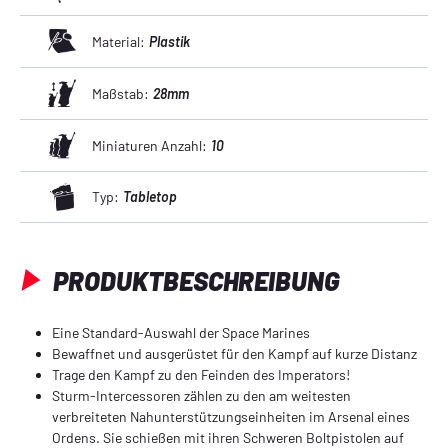
Dieses Set enthält 10 Citadel-Rundbases (32 mm) und 
einen Abziehbilderbogen der Ultramarines. 
Material:
Plastik
Maßstab:
28mm
Miniaturen Anzahl:
10
Typ:
Tabletop
PRODUKTBESCHREIBUNG
Eine Standard-Auswahl der Space Marines
Bewaffnet und ausgerüstet für den Kampf auf kurze Distanz
Trage den Kampf zu den Feinden des Imperators!
Sturm-Intercessoren zählen zu den am weitesten
verbreiteten Nahunterstützungseinheiten im Arsenal eines
Ordens. Sie schießen mit ihren Schweren Boltpistolen auf