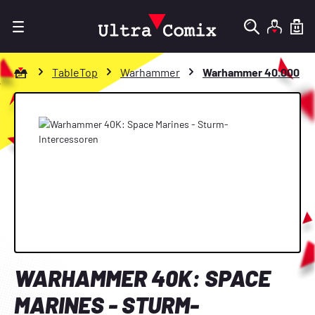
Zum Hauptinhalt springen
Zur Startseite gehen
TableTop
Warhammer
Warhammer 40.000
Bildergalerie überspringen
WARHAMMER 40K: SPACE
MARINES - STURM-