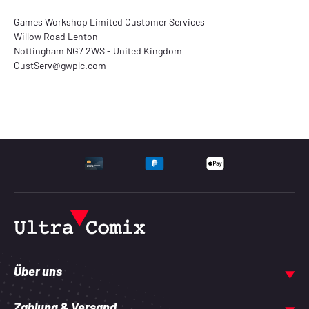
Games Workshop Limited Customer Services
Willow Road
Lenton
Nottingham NG7 2WS - United Kingdom
CustServ@gwplc.com
UNTERSTÜTZTE ZAHLU
Über uns
Zahlung & Versand