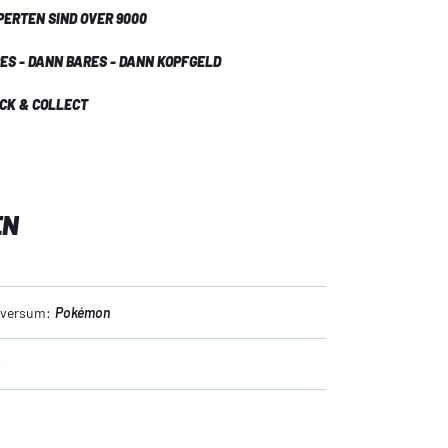
PERTEN SIND OVER 9000
ES - DANN BARES - DANN KOPFGELD
ICK & COLLECT
EN
niversum:
Pokémon
o