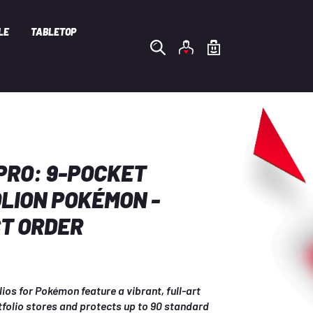
LE
TABLETOP
PRO: 9-POCKET
LION POKÉMON -
T ORDER
ios for Pokémon feature a vibrant, full-art 
folio stores and protects up to 90 standard 