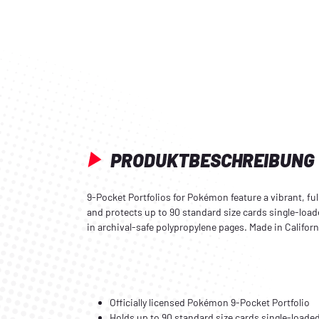
PRODUKTBESCHREIBUNG
9-Pocket Portfolios for Pokémon feature a vibrant, ful
and protects up to 90 standard size cards single-loa
in archival-safe polypropylene pages. Made in Californ
Officially licensed Pokémon 9-Pocket Portfolio
Holds up to 90 standard size cards single-loade