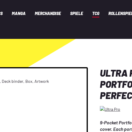
CS
MANGA
MERCHANDISE
SPIELE
TCG
ROLLENSPIE
ULTRA 
PORTFO
PERFEC
9-Pocket Portfol
cover. Each port