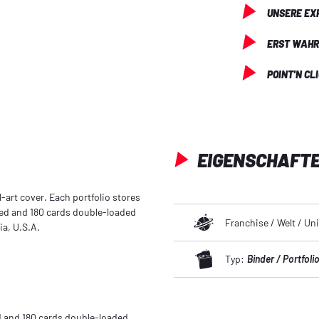
UNSERE EX
ERST WAHR
POINT'N CL
EIGENSCHAFT
l-art cover. Each portfolio stores
ded and 180 cards double-loaded
Franchise / Welt / U
ia, U.S.A.
Typ:
Binder / Portfoli
d and 180 cards double-loaded