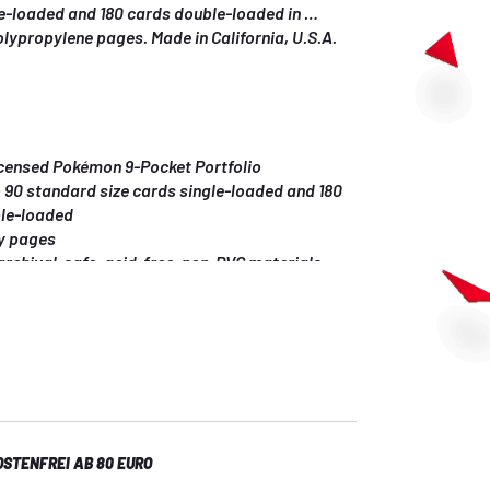
le-loaded and 180 cards double-loaded in 
archival-safe polypropylene pages. Made in California, U.S.A. 
licensed Pokémon 9-Pocket Portfolio
 90 standard size cards single-loaded and 180 
le-loaded
ty pages
rchival-safe, acid-free, non-PVC materials
ifornia, U.S.A.
STENFREI AB 80 EURO