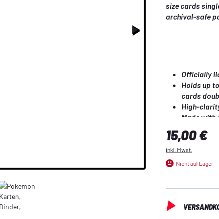
size cards sing
Officially 
Holds up to
cards doub
High-clari
Made with a
Made in Cal
Regulärer Preis:
15,00 €
inkl. Mwst.
Nicht auf Lager
VERSANDKO