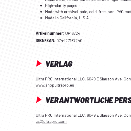
High-clarity pages
Made with archival-safe, acid-free, non-PVC mat
Made in California, U.S.A.
Artikelnummer:
UP16724
ISBN/EAN:
074427167240
VERLAG
Ultra PRO International LLC, 6049 E Slauson Ave, C
www.shopultrapro.eu
VERANTWORTLICHE PER
Ultra PRO International LLC, 6049 E Slauson Ave, C
cs@ultrapro.com