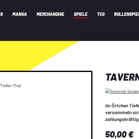
CS
MANGA
MERCHANDISE
SPIELE
TCG
ROLLENSPIE
TAVERN
Im Örtchen Tief
versammeln sich 
zahlungskräftig
genug Geld, um d
Regulärer Preis:
50,00 €
Taverne zu locke