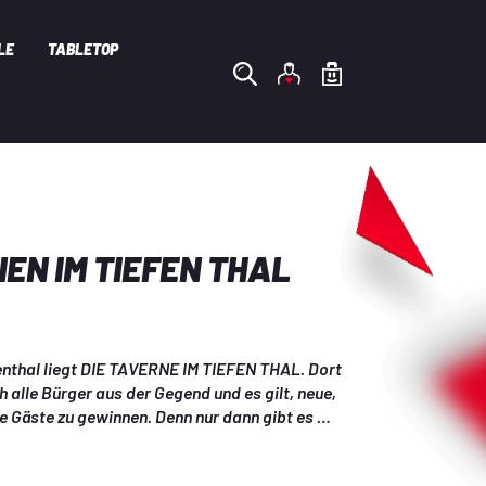
LE
TABLETOP
EN IM TIEFEN THAL
enthal liegt DIE TAVERNE IM TIEFEN THAL. Dort 
alle Bürger aus der Gegend und es gilt, neue, 
e Gäste zu gewinnen. Denn nur dann gibt es 
ie Taverne auszubauen und viele Adlige in die 
n. Aber welcher Ausbau ist der Richtige? Ist die 