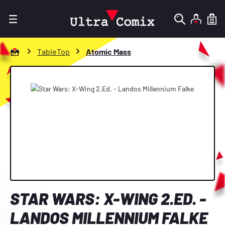
Zum Hauptinhalt springen
Zur Startseite gehen
TableTop
Atomic Mass
Bildergalerie überspringen
STAR WARS: X-WING 2.ED. -
LANDOS MILLENNIUM FALKE