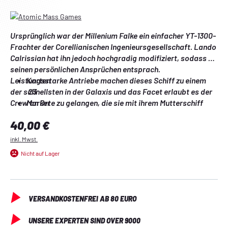
Ursprünglich war der Millenium Falke ein einfacher YT-1300-
Frachter der Corellianischen Ingenieursgesellschaft. Lando 
Calrissian hat ihn jedoch hochgradig modifiziert, sodass er 
seinen persönlichen Ansprüchen entsprach. 
Leistungsstarke Antriebe machen dieses Schiff zu einem 
Karten

der schnellsten in der Galaxis und das Facet erlaubt es der 
 23
Crew an Orte zu gelangen, die sie mit ihrem Mutterschiff 
Marker

nicht erreichen würden.
 22
Regulärer Preis:
40,00 €
Mannöverräder

 2
inkl. Mwst.
Bemalte Plastikschiffe inkl. Basis und Haltestäbchen

Nicht auf Lager
 2
VERSANDKOSTENFREI AB 80 EURO
UNSERE EXPERTEN SIND OVER 9000