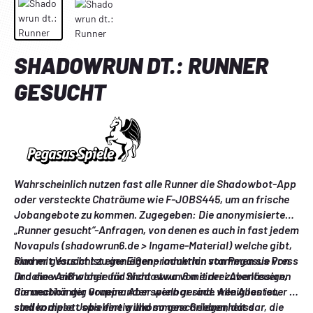
SHADOWRUN DT.: RUNNER
GESUCHT
Wahrscheinlich nutzen fast alle Runner die Shadowbot-App 
oder versteckte Chaträume wie F-JOBS445, um an frische 
Jobangebote zu kommen. Zugegeben: Die anonymisierten 
„Runner gesucht“-Anfragen, von denen es auch in fast jedem 
Novapuls (shadowrun6.de > Ingame-Material) welche gibt, 
sind mit Vorsicht zu genießen – immerhin stammen sie von 
Runner gesucht ist eine Eigenproduktion von Pegasus Press 
Drache weiß woher und nicht etwa von einer zuverlässigen 
und eine Anthologie für Shadowrun 6 mit drei Abenteuern, 
Connection der Gruppe. Aber wenn gerade wenig los ist, 
die unabhängig voneinander spielbar sind. Alle Abenteuer 
stellen diese Jobs eine willkommene Gelegenheit dar, die 
sind komplett spielfertig und so geschrieben, dass 