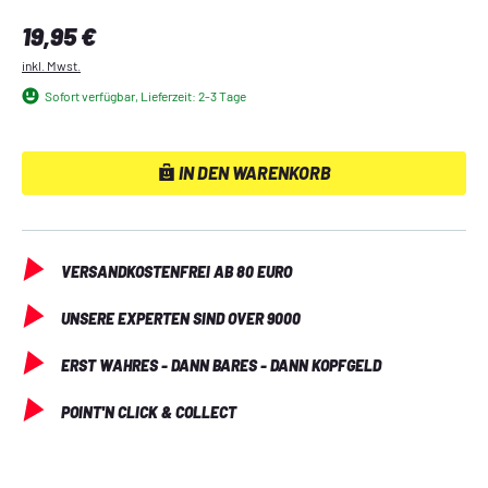
wiederum auf dem Band Fürchte das Dunkel aufbaut. Alle 
Abenteuer sind auch ohne die Quellenbände komplett 
Regulärer Preis:
19,95 €
spielbar, inklusive Grundrissen und Plänen – um aber die 
inkl. Mwst.
größeren Zusammenhänge zu verstehen, wird der Besitz 
beider Bände empfohlen. In Ernteschäden werden die 
Sofort verfügbar, Lieferzeit: 2-3 Tage
Runner angeworben, um eine tödliche Verschwörung 
innerhalb eines großen deutschen Geheimdienstes 
aufzuklären und die Beteiligten mit allen Mitteln zur Strecke 
IN DEN WARENKORB
zu bringen.
VERSANDKOSTENFREI AB 80 EURO
UNSERE EXPERTEN SIND OVER 9000
ERST WAHRES - DANN BARES - DANN KOPFGELD
POINT'N CLICK & COLLECT