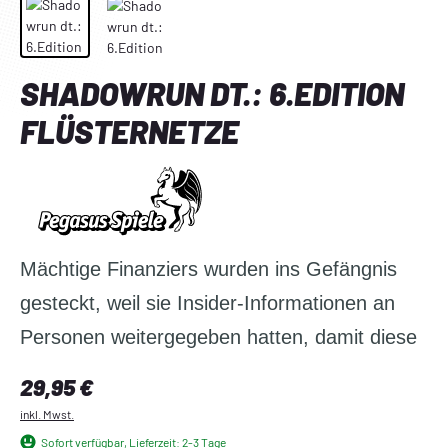
SHADOWRUN DT.: 6.EDITION
FLÜSTERNETZE
Mächtige Finanziers wurden ins Gefängnis
gesteckt, weil sie Insider-Informationen an
Personen weitergegeben hatten, damit diese
auf der Grundlage von Wissen handeln
Regulärer Preis:
29,95 €
konnten, das sie nicht haben durften.
inkl. Mwst.
Regierungsbeamte sind zurückgetreten, weil
Sofort verfügbar, Lieferzeit: 2-3 Tage