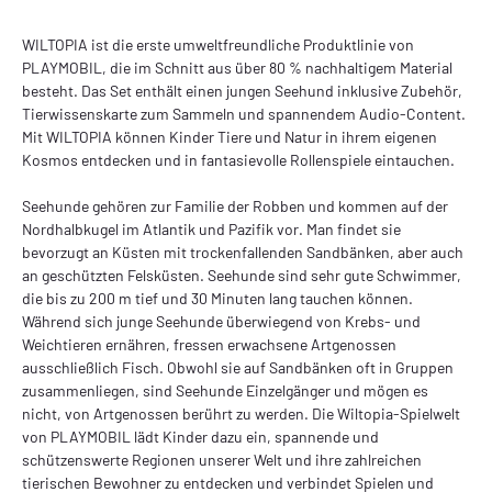
WILTOPIA ist die erste umweltfreundliche Produktlinie von
PLAYMOBIL, die im Schnitt aus über 80 % nachhaltigem Material
besteht. Das Set enthält einen jungen Seehund inklusive Zubehör,
Tierwissenskarte zum Sammeln und spannendem Audio-Content.
Mit WILTOPIA können Kinder Tiere und Natur in ihrem eigenen
Kosmos entdecken und in fantasievolle Rollenspiele eintauchen.
Seehunde gehören zur Familie der Robben und kommen auf der
Nordhalbkugel im Atlantik und Pazifik vor. Man findet sie
bevorzugt an Küsten mit trockenfallenden Sandbänken, aber auch
an geschützten Felsküsten. Seehunde sind sehr gute Schwimmer,
die bis zu 200 m tief und 30 Minuten lang tauchen können.
Während sich junge Seehunde überwiegend von Krebs- und
Weichtieren ernähren, fressen erwachsene Artgenossen
ausschließlich Fisch. Obwohl sie auf Sandbänken oft in Gruppen
zusammenliegen, sind Seehunde Einzelgänger und mögen es
nicht, von Artgenossen berührt zu werden. Die Wiltopia-Spielwelt
von PLAYMOBIL lädt Kinder dazu ein, spannende und
schützenswerte Regionen unserer Welt und ihre zahlreichen
tierischen Bewohner zu entdecken und verbindet Spielen und