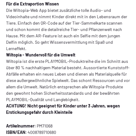
Für die Extraportion Wissen
Die Wiltopia-Web App bietet zusätzliche tolle Audio- und
Videoinhalte und nimmt Kinder direkt mit in den Lebensraum der
Tiere. Einfach den QR-Code auf der Tier-Sammelkarte scannen
und schon kommt die detailreiche Tier- und Pflanzenwelt nach
Hause. Mit dem AR-Feature ist auch ein Selfie mit dem jungen
Delfin möglich. So geht Wissensvermittlung mit Spaß und
Lerneffekt.
Wiltopia - Wundervoll für die Umwelt
Wiltopia ist die erste PLAYMOBIL-Produktreihe die im Schnitt aus
über 80 % nachhaltigem Material besteht. Aussortierte Kunststoff-
Abfälle erhalten ein neues Leben und dienen als Materialquelle für
diese außergewöhnliche Spielwelt. Das schont Ressourcen und vor
allem die Umwelt. Natürlich entsprechen alle Wiltopia-Produkte
den gewohnt hohen Sicherheitsstandards und der bewährten
PLAYMOBIL-Qualität und Langlebigkeit.
ACHTUNG! Nicht geeignet für Kinder unter 3 Jahren, wegen
Erstickungsgefahr durch Kleinteile
Artikelnummer:
PM71068
ISBN/EAN:
4008789710680