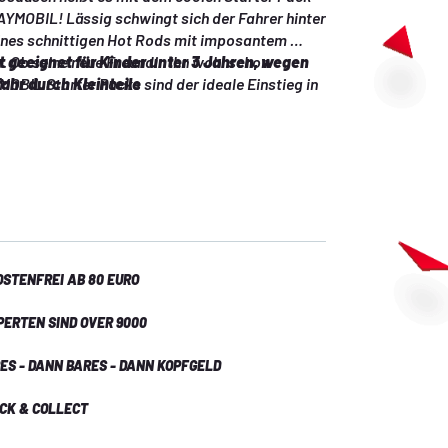
YMOBIL! Lässig schwingt sich der Fahrer hinter 
nes schnittigen Hot Rods mit imposantem 
Ob seine neue Freundin ihn wohl schon 
 geeignet für Kinder unter 3 Jahren, wegen 
OBIL Starter Packs sind der ideale Einstieg in 
ahr durch Kleinteile
 PLAYMOBIL-Welt. Die Sets können einzeln 
it anderen Themenwelten kombiniert werden. Im 
thalten sind zwei PLAYMOBIL-Figuren, ein Auto 
Fahrzeug ist Platz für eine Figur. Der zweiteilige 
Frauenfigur abgenommen werden.
STENFREI AB 80 EURO
PERTEN SIND OVER 9000
ES - DANN BARES - DANN KOPFGELD
ICK & COLLECT