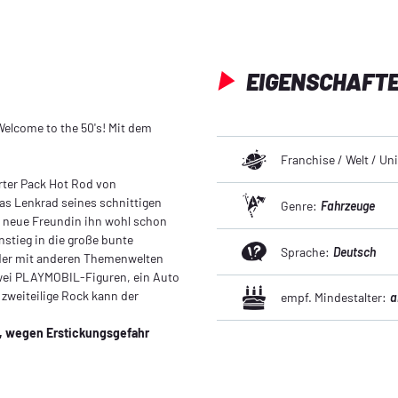
EIGENSCHAFT
Welcome to the 50's! Mit dem
Franchise / Welt / U
rter Pack Hot Rod von
as Lenkrad seines schnittigen
Genre:
Fahrzeuge
neue Freundin ihn wohl schon
nstieg in die große bunte
Sprache:
Deutsch
oder mit anderen Themenwelten
zwei PLAYMOBIL-Figuren, ein Auto
r zweiteilige Rock kann der
empf. Mindestalter:
a
n, wegen Erstickungsgefahr