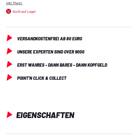
Möglichkeit, Schlüssel sicher und griffbereit aufzubewahren 
inkl. Mwst.
oder deinen Sachen eine persönliche Note zu verleihen.
Nicht auf Lager
VERSANDKOSTENFREI AB 80 EURO
UNSERE EXPERTEN SIND OVER 9000
ERST WAHRES - DANN BARES - DANN KOPFGELD
POINT'N CLICK & COLLECT
EIGENSCHAFTEN