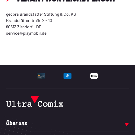
geobra Brandstätter Stiftung & Co. KG
Brandstätterstraße 2 - 10
90513 Zirndorf - DE
service@playmobil.de
UNTERSTÜTZTE ZAHLU
Über uns