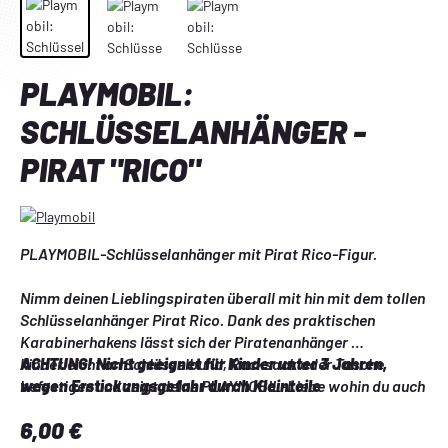
PLAYMOBIL:
SCHLÜSSELANHÄNGER -
PIRAT "RICO"
PLAYMOBIL-Schlüsselanhänger mit Pirat Rico-Figur.
Nimm deinen Lieblingspiraten überall mit hin mit dem tollen 
Schlüsselanhänger Pirat Rico. Dank des praktischen 
Karabinerhakens lässt sich der Piratenanhänger 
kinderleicht an Schlüsselbund, Rucksack oder Tasche 
ACHTUNG! Nicht geeignet für Kinder unter 3 Jahren, 
befestigen und zeigt deine PLAYMOBIL-Liebe wohin du auch 
wegen Erstickungsgefahr durch Kleinteile
gehst. Ein tolles Geschenk für PLAYMOBIL und Rico-Fans! 
Regulärer Preis:
6,00 €
Der PLAYMOBIL-Rico Schlüsselanhänger ist eine gute 