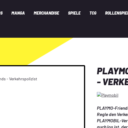
CS
MANGA
MERCHANDISE
SPIELE
TCG
ROLLENSPIE
PLAYMO
- VERK
PLAYMO-Friends 
Regle den Verke
PLAYMOBIL-Verke
auch los ist, de