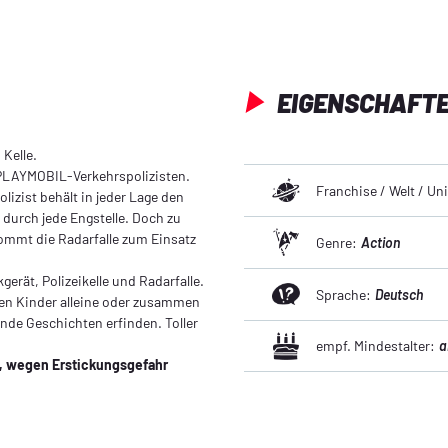
EIGENSCHAFT
Kelle.
PLAYMOBIL-Verkehrspolizisten.
Franchise / Welt / U
olizist behält in jeder Lage den
er durch jede Engstelle. Doch zu
kommt die Radarfalle zum Einsatz
Genre:
Action
erät, Polizeikelle und Radarfalle.
Sprache:
Deutsch
en Kinder alleine oder zusammen
de Geschichten erfinden. Toller
empf. Mindestalter:
a
n, wegen Erstickungsgefahr