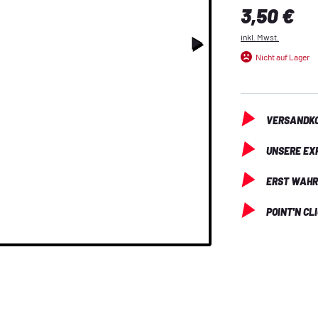
Regulärer Preis:
3,50 €
inkl. Mwst.
Nicht auf Lager
VERSANDKO
UNSERE EX
ERST WAHR
POINT'N CL