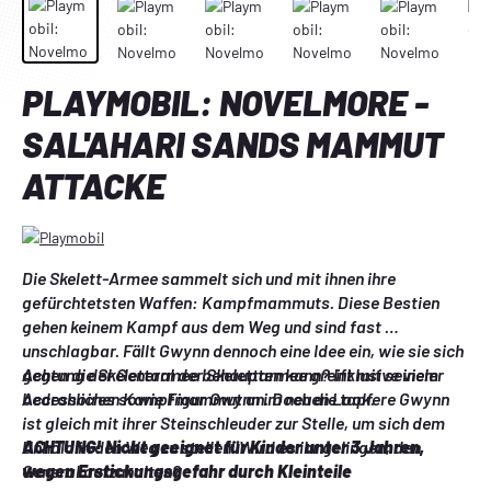
PLAYMOBIL: NOVELMORE -
SAL'AHARI SANDS MAMMUT
ATTACKE
Die Skelett-Armee sammelt sich und mit ihnen ihre 
gefürchtetsten Waffen: Kampfmammuts. Diese Bestien 
gehen keinem Kampf aus dem Weg und sind fast 
unschlagbar. Fällt Gwynn dennoch eine Idee ein, wie sie sich 
gegen die Skelettarmee behaupten kann? Inklusive vieler 
Achtung der General der Skelettarmee greift mit seinem 
Accessoires sowie Figur Gwynn im neuen Look.
bedrohlichen Kampfmammut an. Doch die tapfere Gwynn 
ist gleich mit ihrer Steinschleuder zur Stelle, um sich dem 
Unhold in den Weg zu stellen. Wird es ihr gelingen, den 
ACHTUNG! Nicht geeignet für Kinder unter 3 Jahren, 
General aufzuhalten?
wegen Erstickungsgefahr durch Kleinteile