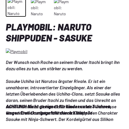
PLAYMOBIL: NARUTO
SHIPPUDEN - SASUKE
Der Wunsch nach Rache an seinem Bruder Itachi bringt ihn 
dazu alles zu tun, um stärker zu werden.
Sasuke Uchiha ist Narutos ärgster Rivale. Er ist ein 
unnahbarer, introvertierter Einzelgänger. Als einer der 
letzten Überlebenden des Uchiha-Clans, setzt Sasuke alles 
daran, seinen Bruder Itachi zu finden und das Unrecht an 
seiner Familie zu rächen. Dafür muss er viele Hindernisse 
ACHTUNG!
 Nicht geeignet für Kinder unter 3 Jahren, 
überwinden. Das Set enthält Naruto Shippuden Charakter 
wegen Erstickungsgefahr durch Kleinteile
Sasuke mit Ninja-Schwert. Der Kordelgürtel aus Silikon 
sowie der zweiteilige Rock können der Figur abgenommen 