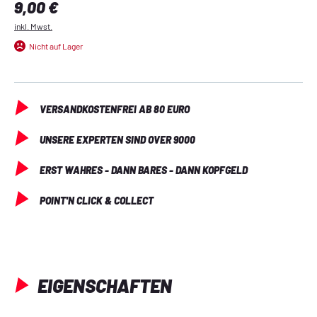
Regulärer Preis:
9,00 €
die Umwelt. Ein tolles Spielzeugset zum Mitbringen und 
Verschenken.
inkl. Mwst.
Nicht auf Lager
VERSANDKOSTENFREI AB 80 EURO
UNSERE EXPERTEN SIND OVER 9000
ERST WAHRES - DANN BARES - DANN KOPFGELD
POINT'N CLICK & COLLECT
EIGENSCHAFTEN