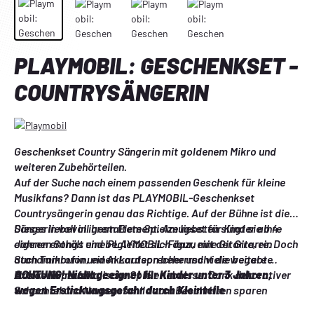
PLAYMOBIL: GESCHENKSET -
COUNTRYSÄNGERIN
Geschenkset Country Sängerin mit goldenem Mikro und 
weiteren Zubehörteilen.
Auf der Suche nach einem passenden Geschenk für kleine 
Musikfans? Dann ist das PLAYMOBIL-Geschenkset 
Countrysängerin genau das Richtige. Auf der Bühne ist die 
Sängerin voll in ihrem Element. Am liebsten singt sie ihre 
Dieses liebevoll gestaltete Spielzeugset für Kinder ab 4 
eigenen Songs und begleitet sich dazu mit der Gitarre. Doch 
Jahren enthält eine PLAYMOBIL-Figur, eine Gitarre, ein 
auch Tamburin und Akkordeon beherrscht die begabte 
Standmikrofon, einen Lautsprecher und viele weitere 
Musikerin perfekt. 
Extras für musikalische Spielerlebnisse. Dank dekorativer 
ACHTUNG! Nicht geeignet für Kinder unter 3 Jahren, 
Schachtel und Namensschild zum Beschriften sparen 
wegen Erstickungsgefahr durch Kleinteile
PLAYMOBIL-Geschenksets Geschenkpapier und schonen so 