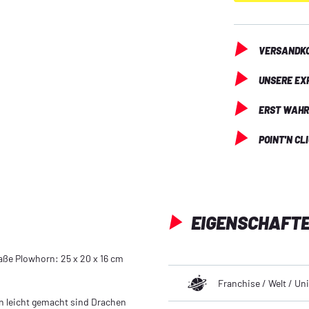
und nach ihre M
bald, dass sie 
VERSANDKO
UNSERE EX
ERST WAHR
POINT'N CL
EIGENSCHAFT
aße Plowhorn: 25 x 20 x 16 cm
Franchise / Welt / U
n leicht gemacht sind Drachen