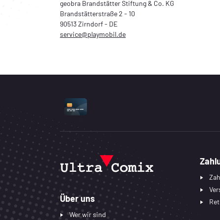
geobra Brandstätter Stiftung & Co. KG
Brandstätterstraße 2 - 10
90513 Zirndorf - DE
service@playmobil.de
UNTERSTÜTZTE ZAHLUNGSART
Zahl
Zah
Ver
Über uns
Ret
Wer wir sind