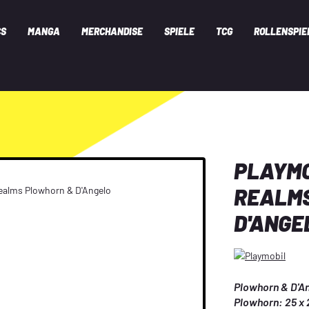
CS
MANGA
MERCHANDISE
SPIELE
TCG
ROLLENSPIE
PLAYMO
REALM
D'ANGE
Plowhorn & D'An
Plowhorn: 25 x 