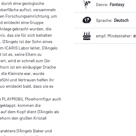
h durch eine geologische
Genre:
Fantasy
rdoberfläche auftut, versammeln
euen Forschungseinrichtung, um
Sprache:
Deutsch
d entdeckt eine Gruppe
 Anlage gebracht wurden, die
s, das sie für sich behalten
empf. Mindestalter:
a
 D'Angelo ist der Sohn eines
m ICARIS Labor leitet. D'Angelo
 ist es, seine Eltern zu
ert, wird er schnell zum De-
horn ist ein einäugiger Drache
 die Kleinste war, wurde
fühl und Vertrauen helfen ihr
o entdeckt bald, dass sie es
ie PLAYMOBIL Plowhornfigur auch
 geklappt, kommen die
 auf dem Kopf dient D'Angelo als
horn den großen Kristall
haraktere D'Angelo Baker und