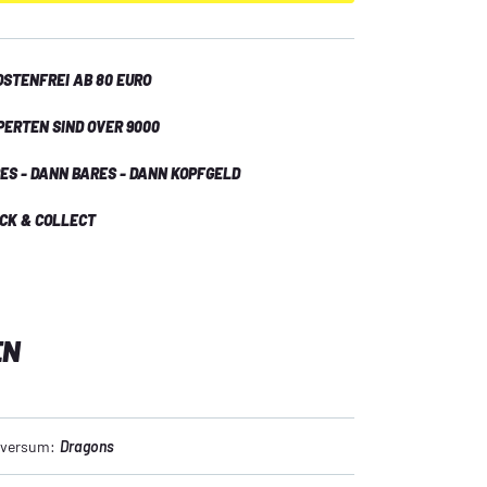
auern zu überwinden, und das Duo entdeckt 
es lieben, gemeinsam Dinge zu zerschlagen. 
STENFREI AB 80 EURO
PERTEN SIND OVER 9000
ES - DANN BARES - DANN KOPFGELD
ICK & COLLECT
EN
niversum:
Dragons