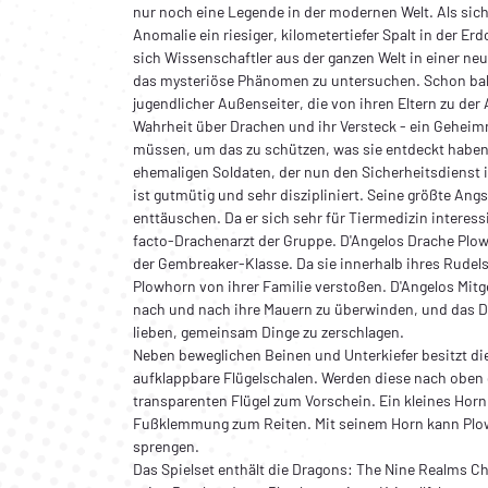
nur noch eine Legende in der modernen Welt. Als sic
Anomalie ein riesiger, kilometertiefer Spalt in der E
sich Wissenschaftler aus der ganzen Welt in einer n
das mysteriöse Phänomen zu untersuchen. Schon bal
jugendlicher Außenseiter, die von ihren Eltern zu der
Wahrheit über Drachen und ihr Versteck - ein Geheimni
müssen, um das zu schützen, was sie entdeckt haben.
ehemaligen Soldaten, der nun den Sicherheitsdienst i
ist gutmütig und sehr diszipliniert. Seine größte Angst
enttäuschen. Da er sich sehr für Tiermedizin interessi
facto-Drachenarzt der Gruppe. D'Angelos Drache Plow
der Gembreaker-Klasse. Da sie innerhalb ihres Rudels
Plowhorn von ihrer Familie verstoßen. D'Angelos Mitge
nach und nach ihre Mauern zu überwinden, und das Du
lieben, gemeinsam Dinge zu zerschlagen.
Neben beweglichen Beinen und Unterkiefer besitzt d
aufklappbare Flügelschalen. Werden diese nach oben
transparenten Flügel zum Vorschein. Ein kleines Horn
Fußklemmung zum Reiten. Mit seinem Horn kann Plow
sprengen.
Das Spielset enthält die Dragons: The Nine Realms C