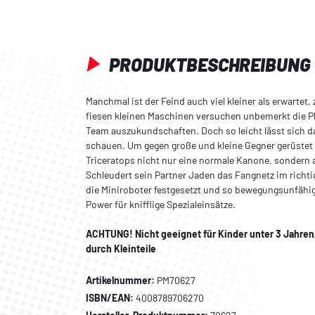
PRODUKTBESCHREIBUNG
Manchmal ist der Feind auch viel kleiner als erwartet,
fiesen kleinen Maschinen versuchen unbemerkt die 
Team auszukundschaften. Doch so leicht lässt sich d
schauen. Um gegen große und kleine Gegner gerüstet z
Triceratops nicht nur eine normale Kanone, sondern
Schleudert sein Partner Jaden das Fangnetz im rich
die Miniroboter festgesetzt und so bewegungsunfähi
Power für knifflige Spezialeinsätze.
ACHTUNG! Nicht geeignet für Kinder unter 3 Jahre
durch Kleinteile
Artikelnummer:
PM70627
ISBN/EAN:
4008789706270