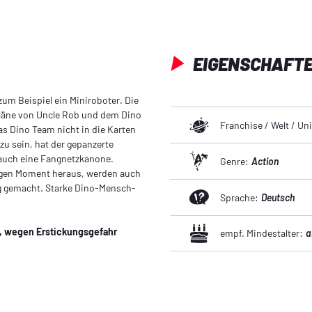
EIGENSCHAFT
 zum Beispiel ein Miniroboter. Die
Pläne von Uncle Rob und dem Dino
Franchise / Welt / U
as Dino Team nicht in die Karten
u sein, hat der gepanzerte
 auch eine Fangnetzkanone.
Genre:
Action
tigen Moment heraus, werden auch
g gemacht. Starke Dino-Mensch-
Sprache:
Deutsch
n, wegen Erstickungsgefahr
empf. Mindestalter:
a