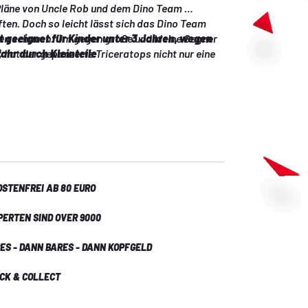
läne von Uncle Rob und dem Dino Team 
en. Doch so leicht lässt sich das Dino Team 
rten schauen. Um gegen große und kleine Gegner 
 geeignet für Kinder unter 3 Jahren, wegen 
, hat der gepanzerte Triceratops nicht nur eine 
ahr durch Kleinteile
 sondern auch eine Fangnetzkanone. 
 Partner Jaden das Fangnetz im richtigen 
werden auch die Miniroboter festgesetzt und 
fähig gemacht. Starke Dino-Mensch-Power für 
leinsätze.
STENFREI AB 80 EURO
PERTEN SIND OVER 9000
ES - DANN BARES - DANN KOPFGELD
ICK & COLLECT