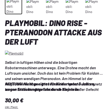
PLAYMOBIL: DINO RISE -
PTERANODON ATTACKE AUS
DER LUFT
Selbst in luftigen Höhen sind die bösartigen 
Robotermaschinen unterwegs. Eine Drohne macht den 
Luftraum unsicher. Doch das ist kein Problem für Kaidan 
und seinen wendigen Pteranodon. Am Himmel ist der 
Flugsaurier zu Hause. Mit seinem Wurfgeschoss-Fangnetz 
ACHTUNG! Nicht geeignet für Kinder unter 3 Jahren, 
kann er blitzschnell herannahende Gegner außer Gefecht 
wegen Erstickungsgefahr durch Kleinteile
setzen. Auf seinem Rücken immer mit dabei ist natürlich 
Regulärer Preis:
30,00 €
sein guter Freund Kaidan. Dieses clevere Mensch-
Flugsaurier-Duo lässt sich nicht stoppen. Attacke aus der 
inkl. Mwst.