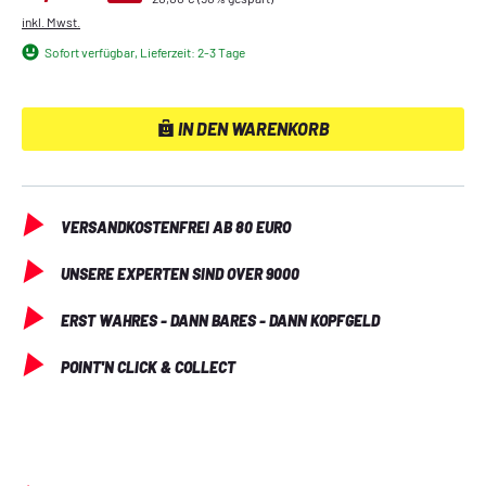
mit Anhänger und integrierter Kanone, zwei Geschosse, 
inkl. Mwst.
einen Bauplan, Brecheisen und viele weitere Extras für 
Sofort verfügbar, Lieferzeit: 2-3 Tage
rasanten Spielspaß.
IN DEN WARENKORB
VERSANDKOSTENFREI AB 80 EURO
UNSERE EXPERTEN SIND OVER 9000
ERST WAHRES - DANN BARES - DANN KOPFGELD
POINT'N CLICK & COLLECT