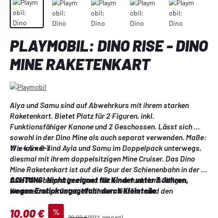
PLAYMOBIL: DINO RISE - DINO
MINE RAKETENKART
Alya und Samu sind auf Abwehrkurs mit ihrem starken 
Raketenkart. Bietet Platz für 2 Figuren, inkl. 
Funktionsfähiger Kanone und 2 Geschossen. Lässt sich 
sowohl in der Dino Mine als auch separat verwenden. Maße: 
17 x 4,5 x 6-7
Wie immer sind Ayla und Samu im Doppelpack unterwegs, 
diesmal mit ihrem doppelsitzigen Mine Cruiser. Das Dino 
Mine Raketenkart ist auf die Spur der Schienenbahn in der 
Dino Mine abgestimmt und mit einer funktionsfähigen 
ACHTUNG! Nicht geeignet für Kinder unter 3 Jahren, 
Kanone ausgerüstet. Mit diesem Gefährt sind den 
wegen Erstickungsgefahr durch Kleinteile
Geschwistern aufregende Fahrten garantiert. Das Set 
Verkaufspreis:
%
10,00 €
enthält Ayla und Samu aus Team Dino Rise, ein Raketenkart 
Regulärer Preis:
20,00 €
(50% gespart)