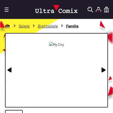
Zum Hauptinhalt springen
Zur Startseite gehen
Spiele
Brettspiele
Familie
Bildergalerie überspringen