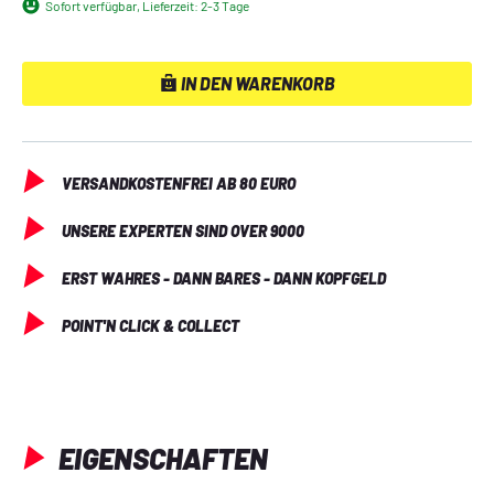
Sofort verfügbar, Lieferzeit: 2-3 Tage
wieder für Überraschungen sorgen!
IN DEN WARENKORB
VERSANDKOSTENFREI AB 80 EURO
UNSERE EXPERTEN SIND OVER 9000
ERST WAHRES - DANN BARES - DANN KOPFGELD
POINT'N CLICK & COLLECT
EIGENSCHAFTEN