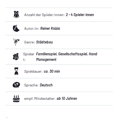
Anzahl der Spieler:innen:
2 - 4 Spieler:innen
Autor:in:
Reiner Knizia
Genre:
Städtebau
Spielar
Familienspiel
, Gesellschaftsspiel
, Hand
t:
Management
Spieldauer:
ca. 30 min
Sprache:
Deutsch
empf. Mindestalter:
ab 10 Jahren