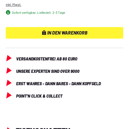
Zeugenaussagen, toxikologische Befunde und medizinische 
inkl. Mwst.
Berichte mit anderen Beweisstücken und Beobachtungen, 
Sofort verfügbar, Lieferzeit: 2-3 Tage
um der Lösung auf die Spur zu kommen. Bereit, den Fall zu 
lösen?
IN DEN WARENKORB
VERSANDKOSTENFREI AB 80 EURO
UNSERE EXPERTEN SIND OVER 9000
ERST WAHRES - DANN BARES - DANN KOPFGELD
POINT'N CLICK & COLLECT