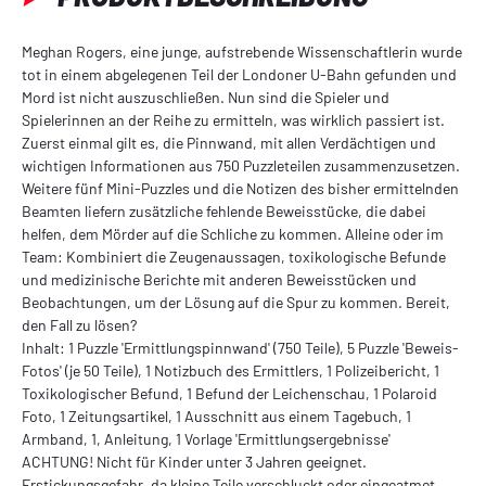
Meghan Rogers, eine junge, aufstrebende Wissenschaftlerin wurde
tot in einem abgelegenen Teil der Londoner U-Bahn gefunden und
Mord ist nicht auszuschließen. Nun sind die Spieler und
Spielerinnen an der Reihe zu ermitteln, was wirklich passiert ist.
Zuerst einmal gilt es, die Pinnwand, mit allen Verdächtigen und
wichtigen Informationen aus 750 Puzzleteilen zusammenzusetzen.
Weitere fünf Mini-Puzzles und die Notizen des bisher ermittelnden
Beamten liefern zusätzliche fehlende Beweisstücke, die dabei
helfen, dem Mörder auf die Schliche zu kommen. Alleine oder im
Team: Kombiniert die Zeugenaussagen, toxikologische Befunde
und medizinische Berichte mit anderen Beweisstücken und
Beobachtungen, um der Lösung auf die Spur zu kommen. Bereit,
den Fall zu lösen?
Inhalt: 1 Puzzle 'Ermittlungspinnwand' (750 Teile), 5 Puzzle 'Beweis-
Fotos' (je 50 Teile), 1 Notizbuch des Ermittlers, 1 Polizeibericht, 1
Toxikologischer Befund, 1 Befund der Leichenschau, 1 Polaroid
Foto, 1 Zeitungsartikel, 1 Ausschnitt aus einem Tagebuch, 1
Armband, 1, Anleitung, 1 Vorlage 'Ermittlungsergebnisse'
ACHTUNG! Nicht für Kinder unter 3 Jahren geeignet.
Erstickungsgefahr, da kleine Teile verschluckt oder eingeatmet