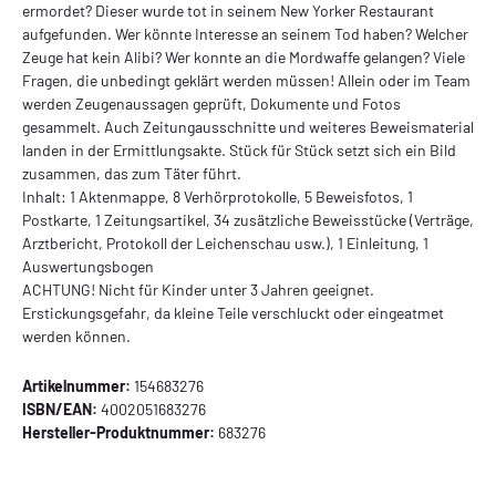
ermordet? Dieser wurde tot in seinem New Yorker Restaurant
aufgefunden. Wer könnte Interesse an seinem Tod haben? Welcher
Zeuge hat kein Alibi? Wer konnte an die Mordwaffe gelangen? Viele
Fragen, die unbedingt geklärt werden müssen! Allein oder im Team
werden Zeugenaussagen geprüft, Dokumente und Fotos
gesammelt. Auch Zeitungausschnitte und weiteres Beweismaterial
landen in der Ermittlungsakte. Stück für Stück setzt sich ein Bild
zusammen, das zum Täter führt.
Inhalt: 1 Aktenmappe, 8 Verhörprotokolle, 5 Beweisfotos, 1
Postkarte, 1 Zeitungsartikel, 34 zusätzliche Beweisstücke (Verträge,
Arztbericht, Protokoll der Leichenschau usw.), 1 Einleitung, 1
Auswertungsbogen
ACHTUNG! Nicht für Kinder unter 3 Jahren geeignet.
Erstickungsgefahr, da kleine Teile verschluckt oder eingeatmet
werden können.
Artikelnummer:
154683276
ISBN/EAN:
4002051683276
Hersteller-Produktnummer:
683276