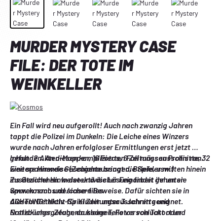
MURDER MYSTERY CASE
FILE: DER TOTE IM
WEINKELLER
Ein Fall wird neu aufgerollt! Auch nach zwanzig Jahren 
tappt die Polizei im Dunkeln: Die Leiche eines Winzers 
wurde nach Jahren erfolgloser Ermittlungen erst jetzt 
gefunden. An diesen komplizierten Fall müssen Profis ran.
Inhalt: 2 Akten-Mappen, 16 Fotos, 6 Zeitungsausschnitte, 32 
Eine spannende Geschichte bringt die Spieler mitten hinein 
weitere Hinweise (Zeugenaussagen, Briefe, usw.)
ins Geschehen. In detektivischer Feinarbeit gehen sie 
Zusätzliche Hinweise und die Lösung findet ihr unter 
Spuren nach und sichern Beweise. Dafür sichten sie in 
www.kosmos.de/case-files
diesem Detektiv-Spiel Zeitungsausschnitte und 
ACHTUNG! Nicht für Kinder unter 3 Jahren geeignet. 
Notizbücher, Zeugenaussagen, Fotos von Tatort und 
Erstickungsgefahr, da kleine Teile verschluckt oder 