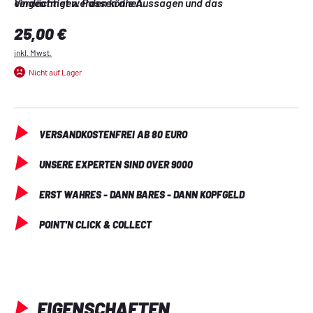
Verdächtigen. Passen die Aussagen und das 
eingeatmet werden können.
Beweismaterial zusammen? Wer könnte hinter der Tat 
Regulärer Preis:
25,00 €
stecken? Die Spieler schlüpfen in die Rolle des ermittelnden 
Detektiv-Teams. Dieser Case File verspricht jede Menge 
inkl. Mwst.
Detektiv-Arbeit!
Nicht auf Lager
VERSANDKOSTENFREI AB 80 EURO
UNSERE EXPERTEN SIND OVER 9000
ERST WAHRES - DANN BARES - DANN KOPFGELD
POINT'N CLICK & COLLECT
EIGENSCHAFTEN