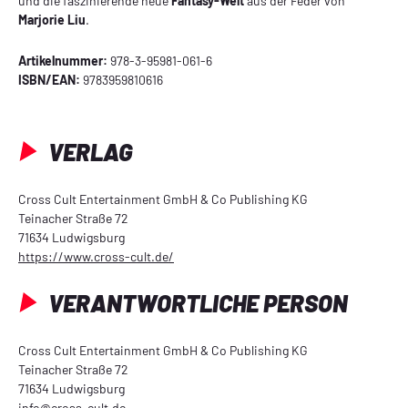
und die faszinierende neue
Fantasy-Welt
aus der Feder von
Marjorie Liu
.
Artikelnummer:
978-3-95981-061-6
ISBN/EAN:
9783959810616
VERLAG
Cross Cult Entertainment GmbH & Co Publishing KG
Teinacher Straße 72
71634 Ludwigsburg
https://www.cross-cult.de/
VERANTWORTLICHE PERSON
Cross Cult Entertainment GmbH & Co Publishing KG
Teinacher Straße 72
71634 Ludwigsburg
info@cross-cult.de