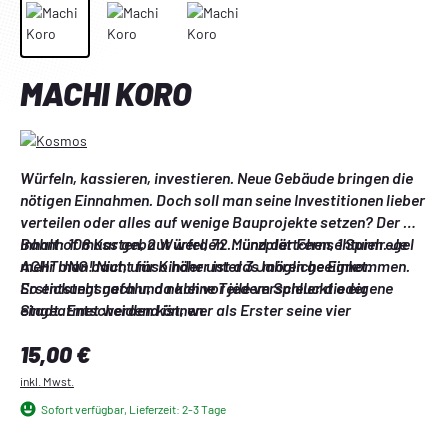
MACHI KORO
Würfeln, kassieren, investieren. Neue Gebäude bringen die 
nötigen Einnahmen. Doch soll man seine Investitionen lieber 
verteilen oder alles auf wenige Bauprojekte setzen? Der 
Bahnhof muss gebaut werden ... und der Fernsehturm. Je 
Inhalt: 108 Karten, 2 Würfel, 72 Münzplättchen, 1 Spielregel
mehr man baut, umso höher ist das mögliche Einkommen. 
ACHTUNG! Nicht für Kinder unter 3 Jahren geeignet. 
So entsteht nach und nach vor jedem Spieler die eigene 
Erstickungsgefahr, da kleine Teile verschluckt oder 
Stadt. Entscheidend ist, wer als Erster seine vier 
eingeatmet werden können.
Großprojekte baut. Denn dieser Spieler gewinnt. 
Regulärer Preis:
15,00 €
inkl. Mwst.
Sofort verfügbar, Lieferzeit: 2-3 Tage