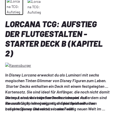
LORCANA TCG: AUFSTIEG
DER FLUTGESTALTEN -
STARTER DECK B (KAPITEL
2)
In Disney Lorcana erweckst du als Luminari mit sechs 
magischen Tinten Glimmer von Disney Figuren zum Leben.

 Starter Decks enthalten ein Deck mit einem festgelegten 
Kartensatz. Sie sind ideal für Anfänger, die noch nicht damit 
vertraut sind, ihre eigenen Decks zu bauen. Außerdem sind 
Disney Lorcana ist ein Sammelkartenspiel von 
sie auch für Spieler geeignet, die das Spiel mit einem 
Ravensburger mit einzigartiger Spielmechanik, das 
ausgewogenen und vom Lorcana Team 
beliebte Disney Charaktere in einer völlig neuen Welt im 
zusammengestellten Deck erleben wollen oder um sie als 
Original und auf neu gestaltete Weise zeigt.