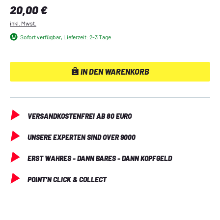
Regulärer Preis:
20,00 €
Basis für ein eigenes Deck zu nutzen. 
inkl. Mwst.
Sofort verfügbar, Lieferzeit: 2-3 Tage
IN DEN WARENKORB
VERSANDKOSTENFREI AB 80 EURO
UNSERE EXPERTEN SIND OVER 9000
ERST WAHRES - DANN BARES - DANN KOPFGELD
POINT'N CLICK & COLLECT