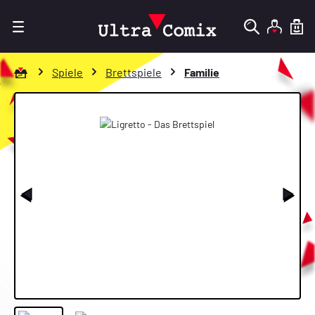
Zum Hauptinhalt springen
Zur Startseite gehen
Spiele
Brettspiele
Familie
Bildergalerie überspringen