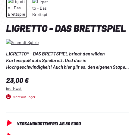
LIGRETTO - DAS BRETTSPIEL
LIGRETTO® – DAS BRETTSPIEL bringt den wilden 
Kartenspaß aufs Spielbrett. Und das in 
Hochgeschwindigkeit! Auch hier gilt es, den eigenen Stapel 
schnell loszuwerden, aber diesmal werden die Karten auf 
Regulärer Preis:
23,00 €
die passende Felder abgelegt und zwar von allen Spielern 
gleichzeitig! Da ist Hektik und schneller Spielspaß 
inkl. Mwst.
garantiert. Typisch Ligretto eben!
Nicht auf Lager
VERSANDKOSTENFREI AB 80 EURO