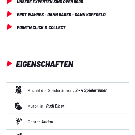
UNSERE EXPERTEN SIND OVER 9000
ERST WAHRES - DANN BARES - DANN KOPFGELD
POINT'N CLICK & COLLECT
EIGENSCHAFTEN
Anzahl der Spieler:innen:
2 - 4 Spieler:innen
Autor:in:
Rudi Biber
Genre:
Action