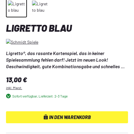
LIGRETTO BLAU
Ligretto®, das rasante Kartenspiel, das in keiner 
Spielesammlung fehlen darf! Jetzt im neuen Look! 
Geschwindigkeit, gute Kombinationsgabe und schnelles 
Reaktionsvermögen sind hier gefragt. Faszinierend, 
Regulärer Preis:
13,00 €
kurzweilig und verblüffend einfach!
inkl. Mwst.
Sofort verfügbar, Lieferzeit: 2-3 Tage
IN DEN WARENKORB