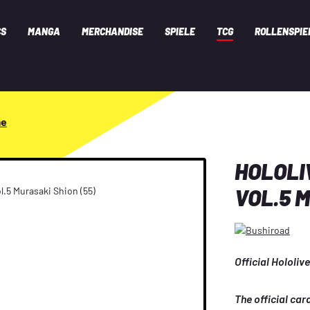
CS
MANGA
MERCHANDISE
SPIELE
TCG
ROLLENSPIE
me
HOLOLI
VOL.5 
Official Hololi
The official ca