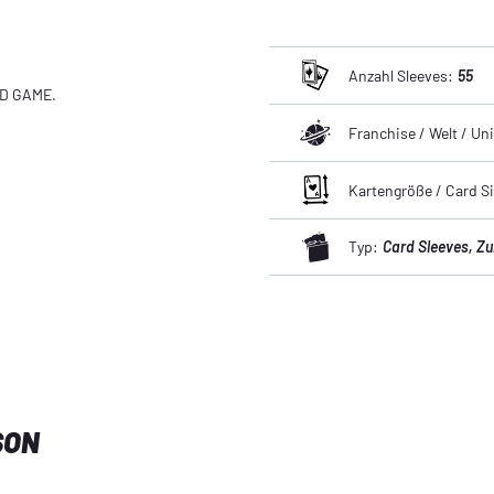
Anzahl Sleeves:
55
ARD GAME.
Franchise / Welt / U
Kartengröße / Card Si
Typ:
Card Sleeves
, Z
SON