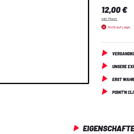
Regulärer Preis:
12,00 €
inkl. Mwst.
Nicht auf Lager
VERSANDKO
UNSERE EX
ERST WAHR
POINT'N CL
EIGENSCHAFT