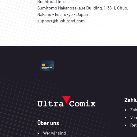
Bushiroad Inc.
Sumitomo Nakanosakaue Building, 1-38-1, Chuo,
Nakano - ku, Tokyo - Japan
support@bushiroad.com
UNTERSTÜTZTE ZAHLUNGSART
Zahl
Zah
Ver
Über uns
Ret
Wer wir sind