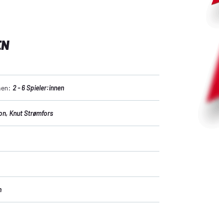
EN
nen:
2 - 6 Spieler:innen
son
, Knut Strømfors
n