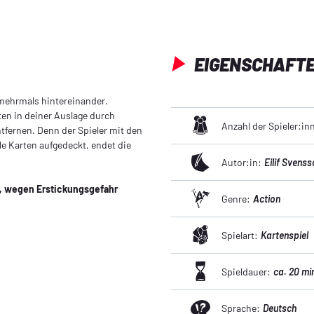
EIGENSCHAFT
s mehrmals hintereinander.
ten in deiner Auslage durch
Anzahl der Spieler:in
ntfernen. Denn der Spieler mit den
le Karten aufgedeckt, endet die
Autor:in:
Eilif Svens
n, wegen Erstickungsgefahr
Genre:
Action
Spielart:
Kartenspiel
Spieldauer:
ca. 20 mi
Sprache:
Deutsch