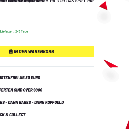
t, endet die Spielrunde. HILO ist DAS SPIEL mit 
ahr durch Kleinteile
!
Lieferzeit: 2-3 Tage
IN DEN WARENKORB
STENFREI AB 80 EURO
PERTEN SIND OVER 9000
ES - DANN BARES - DANN KOPFGELD
ICK & COLLECT