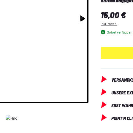
Karten aufgedeck
Erstickungsgef
Suchtcharakter
Regulärer Preis:
15,00 €
inkl. Mwst.
Sofort verfügbar, 
VERSANDKO
UNSERE EX
ERST WAHR
POINT'N CL