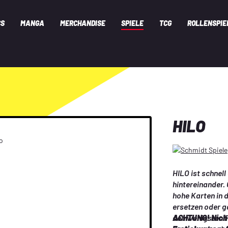
CS
MANGA
MERCHANDISE
SPIELE
TCG
ROLLENSPIE
HILO
HILO ist schnell
hintereinander. 
hohe Karten in d
ersetzen oder ga
den wenigsten Pu
ACHTUNG! Nicht