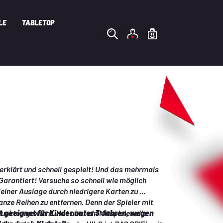
LE
TABLETOP
 erklärt und schnell gespielt! Und das mehrmals 
Garantiert! Versuche so schnell wie möglich 
einer Auslage durch niedrigere Karten zu 
nze Reihen zu entfernen. Denn der Spieler mit 
nkten gewinnt. Hat aber ein Mitspieler alle 
 geeignet für Kinder unter 3 Jahren, wegen 