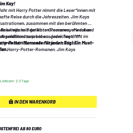
im Kay!
ahr mit Harry Potter nimmt die Leser*innen mit 
hafte Reise durch die Jahreszeiten. Jim Kays 
llustrationen, zusammen mit den berühmten 
. Rowlings heiß geliebten Romanen, erwecken 
rde bereits mit der Kate-Greenaway-Medal und 
lt schillernd zum Leben. Jeder Tag steht im 
ugendliteraturpreis ausgezeichnet! ***
nderen Jubiläums oder einer wichtigen 
rry-Potter-Momente für jeden Tag! Ein Must-
den Harry-Potter-Romanen. Jim Kays 
Fan.
rstellung der magischen Welt verzaubert die 
 dem Erscheinen der ersten illustrierten 
ry Potter und der Stein der Weisen. Die 
 Charakterstudien, weitläufigen Landschaften 
Lieferzeit: 2-3 Tage
en Bleistiftdetails offenbaren sein enormes 
 detaillierte Einblicke in seine Arbeitsweise.
IN DEN WARENKORB
STENFREI AB 80 EURO