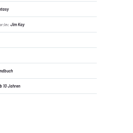
ntasy
or:in:
Jim Kay
endbuch
b 10 Jahren