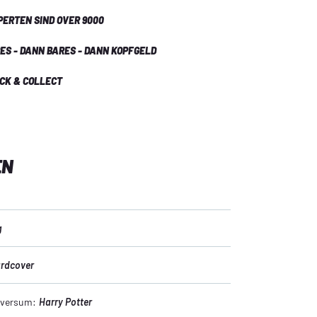
PERTEN SIND OVER 9000
ES - DANN BARES - DANN KOPFGELD
ICK & COLLECT
EN
g
rdcover
niversum:
Harry Potter