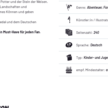
 Potter und der Stein der Weisen.
n Landschaften und
Genre:
Abenteuer
, Fa
ormes Können und geben
Künstler:in / Illustrat
Medal und dem Deutschen
n Must-Have für jeden Fan.
Seitenzahl:
240
Sprache:
Deutsch
Typ:
Kinder- und Jug
empf. Mindestalter:
a
SON