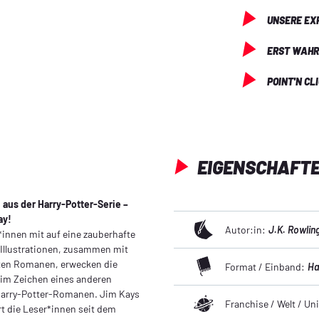
UNSERE EX
ERST WAHR
POINT'N CL
EIGENSCHAFT
 aus der Harry-Potter-Serie –
ay!
Autor:in:
J.K. Rowlin
*innen mit auf eine zauberhafte
 Illustrationen, zusammen mit
bten Romanen, erwecken die
Format / Einband:
Ha
 im Zeichen eines anderen
 Harry-Potter-Romanen. Jim Kays
Franchise / Welt / U
rt die Leser*innen seit dem