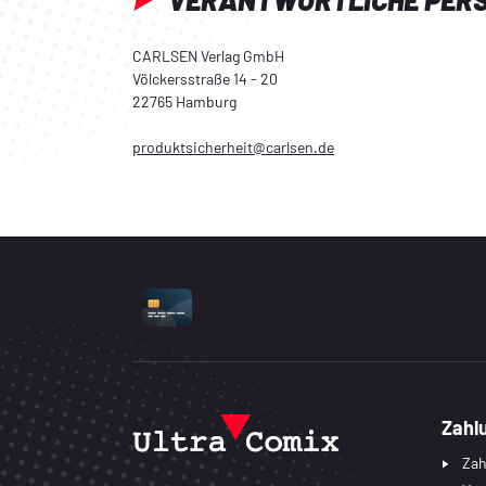
CARLSEN Verlag GmbH
Völckersstraße 14 - 20
22765 Hamburg
produktsicherheit@carlsen.de
UNTERSTÜTZTE ZAHLUNGSART
Zahl
Zah