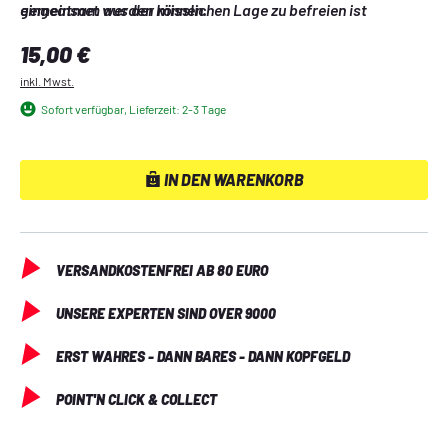
gemeinsam aus der misslichen Lage zu befreien ist 
eingeatmet werden können.
Teamgeist gefragt! Also arbeitet gut zusammen, denn die 
Regulärer Preis:
15,00 €
Zeit läuft…
inkl. Mwst.
Sofort verfügbar, Lieferzeit: 2-3 Tage
IN DEN WARENKORB
VERSANDKOSTENFREI AB 80 EURO
UNSERE EXPERTEN SIND OVER 9000
ERST WAHRES - DANN BARES - DANN KOPFGELD
POINT'N CLICK & COLLECT