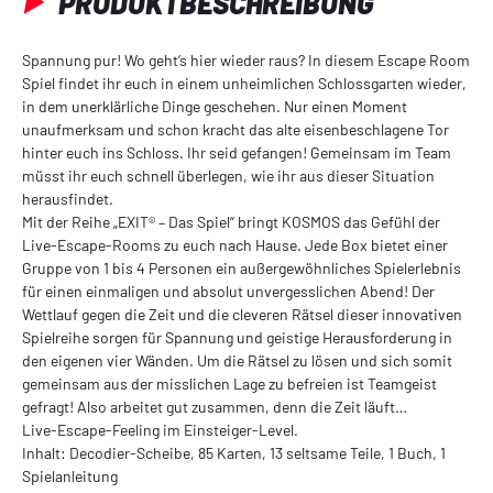
PRODUKTBESCHREIBUNG
Spannung pur! Wo geht’s hier wieder raus? In diesem Escape Room
Spiel findet ihr euch in einem unheimlichen Schlossgarten wieder,
in dem unerklärliche Dinge geschehen. Nur einen Moment
unaufmerksam und schon kracht das alte eisenbeschlagene Tor
hinter euch ins Schloss. Ihr seid gefangen! Gemeinsam im Team
müsst ihr euch schnell überlegen, wie ihr aus dieser Situation
herausfindet.
Mit der Reihe „EXIT® – Das Spiel“ bringt KOSMOS das Gefühl der
Live-Escape-Rooms zu euch nach Hause. Jede Box bietet einer
Gruppe von 1 bis 4 Personen ein außergewöhnliches Spielerlebnis
für einen einmaligen und absolut unvergesslichen Abend! Der
Wettlauf gegen die Zeit und die cleveren Rätsel dieser innovativen
Spielreihe sorgen für Spannung und geistige Herausforderung in
den eigenen vier Wänden. Um die Rätsel zu lösen und sich somit
gemeinsam aus der misslichen Lage zu befreien ist Teamgeist
gefragt! Also arbeitet gut zusammen, denn die Zeit läuft…
Live-Escape-Feeling im Einsteiger-Level.
Inhalt: Decodier-Scheibe, 85 Karten, 13 seltsame Teile, 1 Buch, 1
Spielanleitung